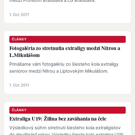
medzi Profisom Bratislava a LG Bratislava.
1. Oct 2011
ČLÁNKY
Fotogaléria zo stretnutia extraligy medzi Nitrou a
L.Mikulášom
Prinášame vám fotogalériu zo šiesteho kola extraligy
seniorov medzi Nitrou a Liptovským Mikulášom.
1. Oct 2011
ČLÁNKY
Extraliga U19: Žilina bez zaváhania na čele
Výsledkový súhrn stretnutí šiesteho kola extraligistov
do devätnásť rokov. Výsledky šieste kolo extraliga U19: