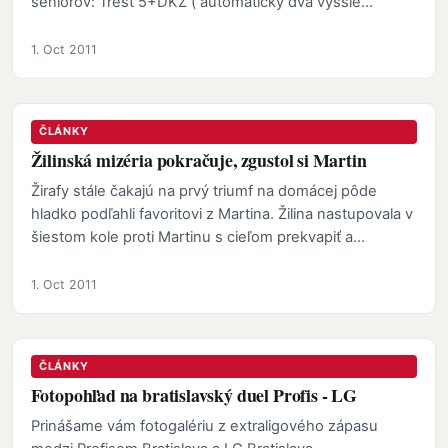
seniorov: Trest 5+DKZ ( automaticky dva vyššie…
1. Oct 2011
ČLÁNKY
Žilinská mizéria pokračuje, zgustol si Martin
Žirafy stále čakajú na prvý triumf na domácej pôde
hladko podľahli favoritovi z Martina. Žilina nastupovala v
šiestom kole proti Martinu s cieľom prekvapiť a…
1. Oct 2011
ČLÁNKY
Fotopohľad na bratislavský duel Profis - LG
Prinášame vám fotogalériu z extraligového zápasu