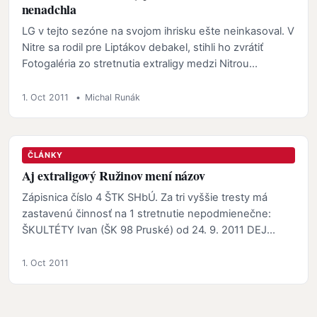
nenadchla
LG v tejto sezóne na svojom ihrisku ešte neinkasoval. V
Nitre sa rodil pre Liptákov debakel, stihli ho zvrátiť
Fotogaléria zo stretnutia extraligy medzi Nitrou…
1. Oct 2011
•
Michal Runák
ČLÁNKY
Aj extraligový Ružinov mení názov
Zápisnica číslo 4 ŠTK SHbÚ. Za tri vyššie tresty má
zastavenú činnosť na 1 stretnutie nepodmienečne:
ŠKULTÉTY Ivan (ŠK 98 Pruské) od 24. 9. 2011 DEJ
František …
1. Oct 2011
Stránkovanie