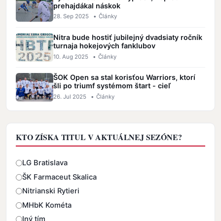
prehajdákal náskok
28. Sep 2025
•
Články
Nitra bude hostiť jubilejný dvadsiaty ročník
turnaja hokejových fanklubov
10. Aug 2025
•
Články
ŠOK Open sa stal korisťou Warriors, ktorí
šli po triumf systémom štart - cieľ
26. Jul 2025
•
Články
KTO ZÍSKA TITUL V AKTUÁLNEJ SEZÓNE?
Odpovede
LG Bratislava
ŠK Farmaceut Skalica
Nitrianski Rytieri
MHbK Kométa
Iný tím