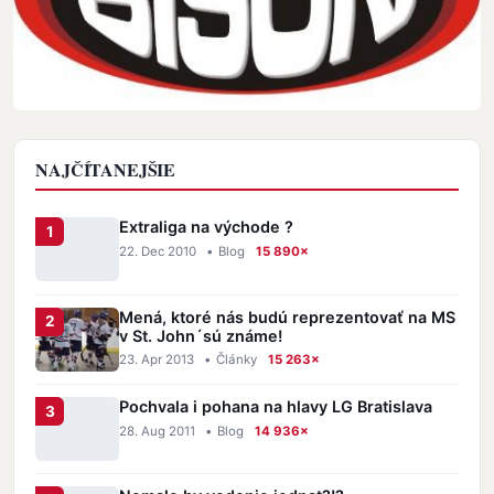
NAJČÍTANEJŠIE
Extraliga na východe ?
22. Dec 2010
•
Blog
15 890×
Mená, ktoré nás budú reprezentovať na MS
v St. John´sú známe!
23. Apr 2013
•
Články
15 263×
Pochvala i pohana na hlavy LG Bratislava
28. Aug 2011
•
Blog
14 936×