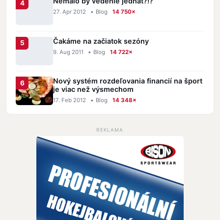
Nemalo by vedenie jednat?!?
27. Apr 2012
•
Blog
14 750×
Čakáme na začiatok sezóny
9. Aug 2011
•
Blog
14 722×
Nový systém rozdeľovania financií na šport
je viac než výsmechom
17. Feb 2012
•
Blog
14 348×
REKLAMA