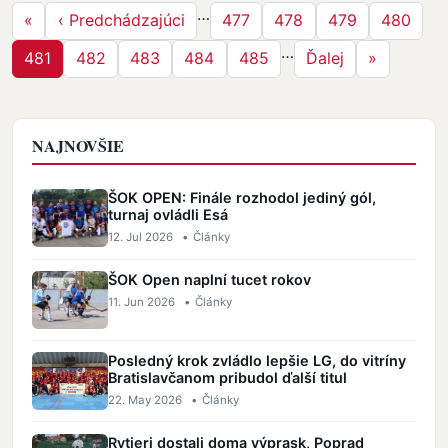
…
Prvá strana
Predchádzajúca strana
Strana
Strana
Strana
Strana
«
‹ Predchádzajúci
477
478
479
480
…
Strana
Strana
Strana
Strana
Strana
Ďalšia strana
Posledná 
481
482
483
484
485
Ďalej
»
NAJNOVŠIE
ŠOK OPEN: Finále rozhodol jediný gól,
turnaj ovládli Esá
12. Jul 2026
•
Články
ŠOK Open naplní tucet rokov
11. Jun 2026
•
Články
Posledný krok zvládlo lepšie LG, do vitríny
Bratislavčanom pribudol ďalší titul
22. May 2026
•
Články
Rytieri dostali doma výprask, Poprad