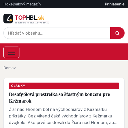
Skočiť na hlavný obsah
Hokejbalový magazín
Prihlásenie
Účet
Omrvinka
Domov
ČLÁNKY
Desaťgólová prestrelka so šťastným koncom pre
Kežmarok
Žiar nad Hronom bol na východniarov z Kežmarku
prikrátky. Cez víkend čaká východniarov z Kežmarku
dvojkolo. Ako prvé cestovali do Žiaru nad Hronom, aby