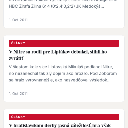
HBC Žirafa Žilina 6: 4 (0:2,4:0,2:2) JK Medokýš…
1. Oct 2011
ČLÁNKY
V Nitre sa rodil pre Liptákov debakel, stihli ho
zvrátiť
V šiestom kole síce Liptovský Mikuláš podľahol Nitre,
no nezanechal tak zlý dojem ako hrozilo. Pod Zoborom
sa hralo vyrovnanejšie, ako nasvedčoval výsledok…
1. Oct 2011
ČLÁNKY
V bratislavskom derby jasná záležitosť, hra však