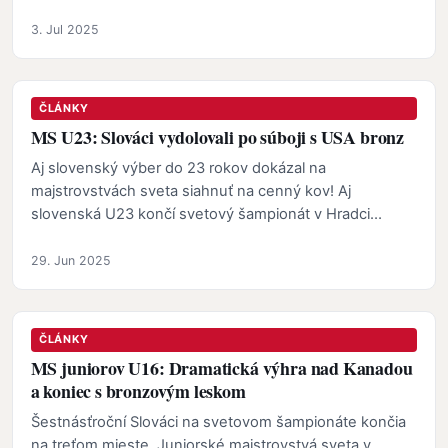
3. Jul 2025
ČLÁNKY
MS U23: Slováci vydolovali po súboji s USA bronz
Aj slovenský výber do 23 rokov dokázal na
majstrovstvách sveta siahnuť na cenný kov! Aj
slovenská U23 končí svetový šampionát v Hradci
Králové s bronzovým…
29. Jun 2025
ČLÁNKY
MS juniorov U16: Dramatická výhra nad Kanadou
a koniec s bronzovým leskom
Šestnásťroční Slováci na svetovom šampionáte končia
na treťom mieste. Juniorské majstrovstvá sveta v