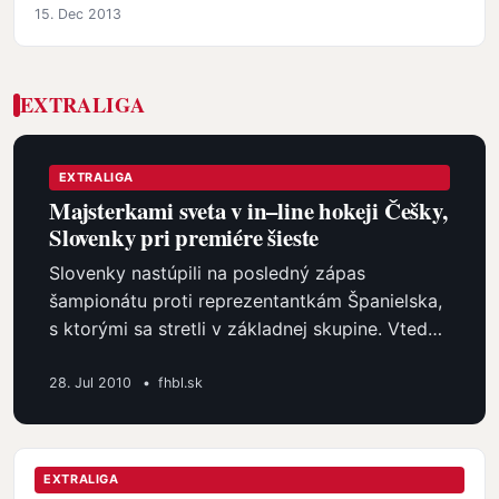
15. Dec 2013
EXTRALIGA
EXTRALIGA
Majsterkami sveta v in–line hokeji Češky,
Slovenky pri premiére šieste
Slovenky nastúpili na posledný zápas
šampionátu proti reprezentantkám Španielska,
s ktorými sa stretli v základnej skupine. Vtedy
zápas skončil remízou 2:2…
28. Jul 2010
•
fhbl.sk
EXTRALIGA