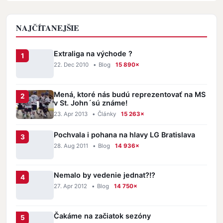
NAJČÍTANEJŠIE
Extraliga na východe ?
22. Dec 2010
•
Blog
15 890×
Mená, ktoré nás budú reprezentovať na MS
v St. John´sú známe!
23. Apr 2013
•
Články
15 263×
Pochvala i pohana na hlavy LG Bratislava
28. Aug 2011
•
Blog
14 936×
Nemalo by vedenie jednat?!?
27. Apr 2012
•
Blog
14 750×
Čakáme na začiatok sezóny