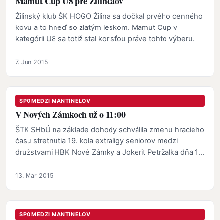
Mamut Cup U8 pre Žilinčaov
Žilinský klub ŠK HOGO Žilina sa dočkal prvého cenného
kovu a to hneď so zlatým leskom. Mamut Cup v
kategórii U8 sa totiž stal korisťou práve tohto výberu.
7. Jun 2015
SPOMEDZI MANTINELOV
V Nových Zámkoch už o 11:00
ŠTK SHbÚ na základe dohody schválila zmenu hracieho
času stretnutia 19. kola extraligy seniorov medzi
družstvami HBK Nové Zámky a Jokerit Petržalka dňa 14.
3…
13. Mar 2015
SPOMEDZI MANTINELOV