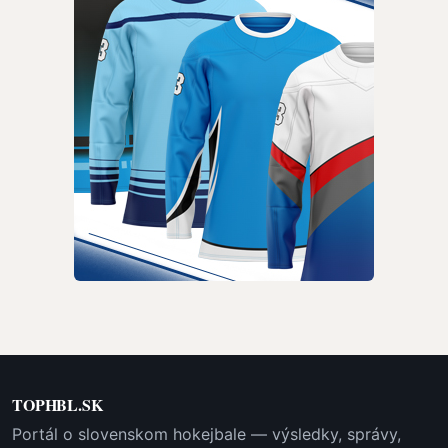
TOPHBL.SK
Portál o slovenskom hokejbale — výsledky, správy,