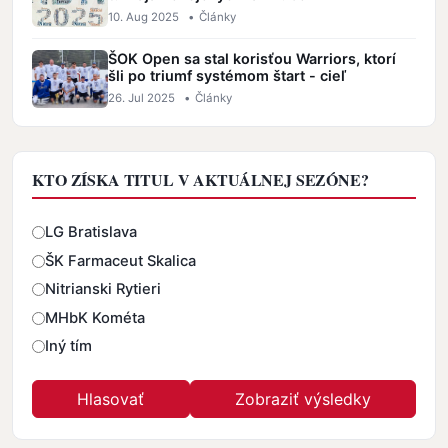
10. Aug 2025
•
Články
ŠOK Open sa stal korisťou Warriors, ktorí
šli po triumf systémom štart - cieľ
26. Jul 2025
•
Články
KTO ZÍSKA TITUL V AKTUÁLNEJ SEZÓNE?
Odpovede
LG Bratislava
ŠK Farmaceut Skalica
Nitrianski Rytieri
MHbK Kométa
Iný tím