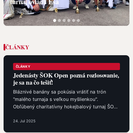
ŠOK Open naplní tucet rokov
11. Jun 2026
ČLÁNKY
ČLÁNKY
Jedenásty ŠOK Open pozná rozlosovanie,
je sa na čo tešiť!
Bláznivé banány sa pokúsia vrátiť na trón
"malého turnaja s veľkou myšlienkou".
Obľúbený charitatívny hokejbalový turnaj ŠOK
Open vstúpi jedenástym ročníkom do…
24. Jul 2025