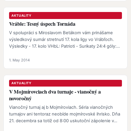
AKTUALITY
Vráble: Tesný úspech Tornáda
V spolupráci s Miroslavom Betákom vám prinášame
výsledkový sumár stretnutí 17. kola ligy vo Vrábľoch.
Výsledky - 17. kolo VHbL: Patrioti - Surikaty 24:4 góly:…
1. May 2014
AKTUALITY
V Mojmírovciach dva turnaje - vianočný a
novoročný
Vianočný turnaj aj b Mojmíroviach. Séria vianočných
turnajov ani tentoraz neobíde mojmírovské ihrisko. Dňa
21. decembra sa totiž od 8:00 uskutoční zápolenie v…