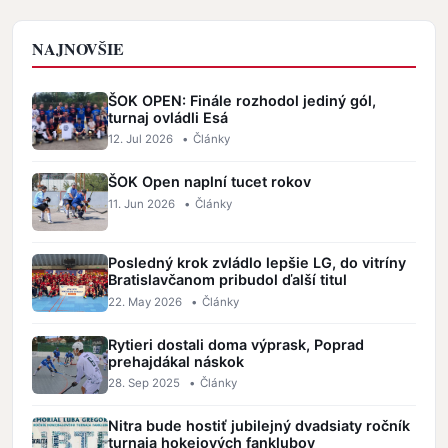
NAJNOVŠIE
ŠOK OPEN: Finále rozhodol jediný gól,
turnaj ovládli Esá
12. Jul 2026
•
Články
ŠOK Open naplní tucet rokov
11. Jun 2026
•
Články
Posledný krok zvládlo lepšie LG, do vitríny
Bratislavčanom pribudol ďalší titul
22. May 2026
•
Články
Rytieri dostali doma výprask, Poprad
prehajdákal náskok
28. Sep 2025
•
Články
Nitra bude hostiť jubilejný dvadsiaty ročník
turnaja hokejových fanklubov