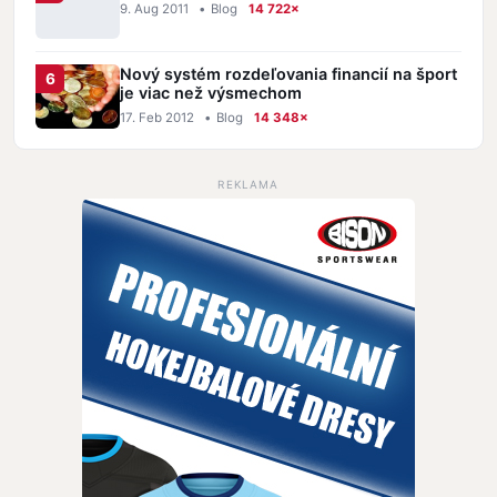
9. Aug 2011
•
Blog
14 722×
Nový systém rozdeľovania financií na šport
je viac než výsmechom
17. Feb 2012
•
Blog
14 348×
REKLAMA