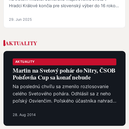
Hradci Králové končia pre slovenský výber do 16 rokov
s…
29. Jun 2025
AKTUALITY
AKTUALITY
Martin na Svetový pohár do Nitry, ČSOB
Poisťovňa Cup sa konať nebude
Na poslednú chvíľu sa zmenilo rozlosovanie
celého Svetového pohára. Odhlásil sa z neho
poľský Osvienčim. Poľského účastníka nahradí
piaty slovenský klub -…
28. Aug 2014