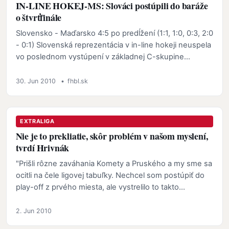
IN-LINE HOKEJ-MS: Slováci postúpili do baráže
o štvrťfinále
Slovensko - Maďarsko 4:5 po predĺžení (1:1, 1:0, 0:3, 2:0
- 0:1) Slovenská reprezentácia v in-line hokeji neuspela
vo poslednom vystúpení v základnej C-skupine…
30. Jun 2010
•
fhbl.sk
EXTRALIGA
Nie je to prekliatie, skôr problém v našom myslení,
tvrdí Hrivnák
"Prišli rôzne zaváhania Komety a Pruského a my sme sa
ocitli na čele ligovej tabuľky. Nechcel som postúpiť do
play-off z prvého miesta, ale vystrelilo to takto…
2. Jun 2010