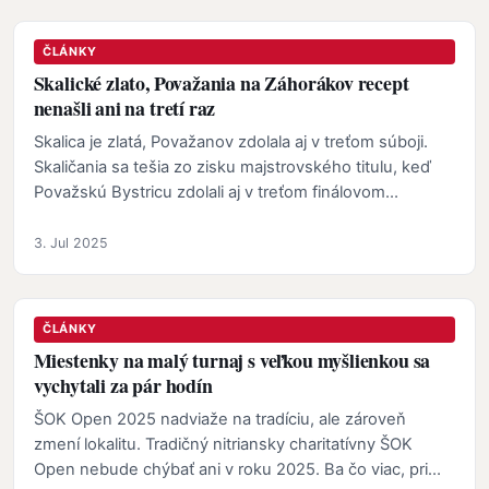
ČLÁNKY
Skalické zlato, Považania na Záhorákov recept
nenašli ani na tretí raz
Skalica je zlatá, Považanov zdolala aj v treťom súboji.
Skaličania sa tešia zo zisku majstrovského titulu, keď
Považskú Bystricu zdolali aj v treťom finálovom…
3. Jul 2025
ČLÁNKY
Miestenky na malý turnaj s veľkou myšlienkou sa
vychytali za pár hodín
ŠOK Open 2025 nadviaže na tradíciu, ale zároveň
zmení lokalitu. Tradičný nitriansky charitatívny ŠOK
Open nebude chýbať ani v roku 2025. Ba čo viac, pri…