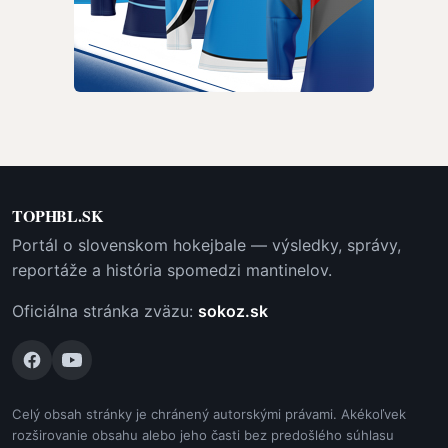
TOPHBL.SK
Portál o slovenskom hokejbale — výsledky, správy,
reportáže a história spomedzi mantinelov.
Oficiálna stránka zväzu:
sokoz.sk
Celý obsah stránky je chránený autorskými právami. Akékoľvek
rozširovanie obsahu alebo jeho časti bez predošlého súhlasu