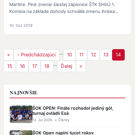
Martine. Plné znenie šiestej zápisnice ŠTK SHbÚ 1.
Komisia na základe dohody schválila zmenu ihriska
stretnutia…
10. Oct 2019
Stránkovanie
…
Prvá strana
Predchádzajúca strana
Strana
Strana
Strana
Strana
Strana
«
‹ Predchádzajúci
10
11
12
13
14
…
Strana
Strana
Strana
Strana
Ďalšia strana
Posledná strana
15
16
17
18
Ďalej
»
NAJNOVŠIE
ŠOK OPEN: Finále rozhodol jediný gól,
turnaj ovládli Esá
12. Jul 2026
•
Články
ŠOK Open naplní tucet rokov