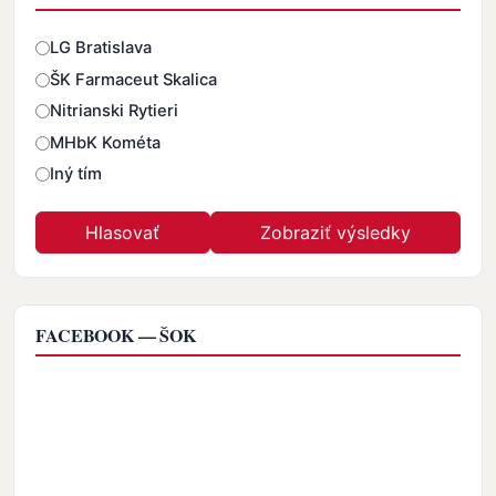
Odpovede
LG Bratislava
ŠK Farmaceut Skalica
Nitrianski Rytieri
MHbK Kométa
Iný tím
FACEBOOK — ŠOK