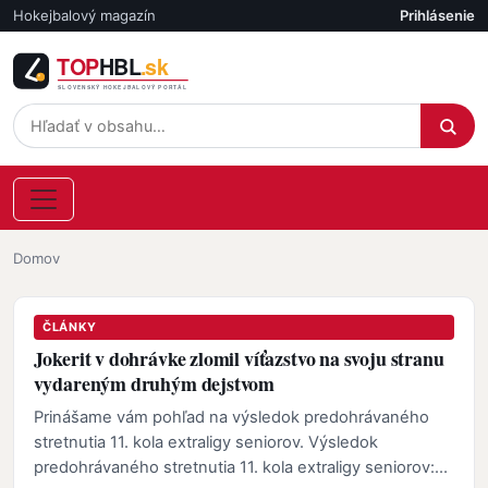
Skočiť na hlavný obsah
Hokejbalový magazín
Prihlásenie
Účet
Omrvinka
Domov
ČLÁNKY
Jokerit v dohrávke zlomil víťazstvo na svoju stranu
vydareným druhým dejstvom
Prinášame vám pohľad na výsledok predohrávaného
stretnutia 11. kola extraligy seniorov. Výsledok
predohrávaného stretnutia 11. kola extraligy seniorov: