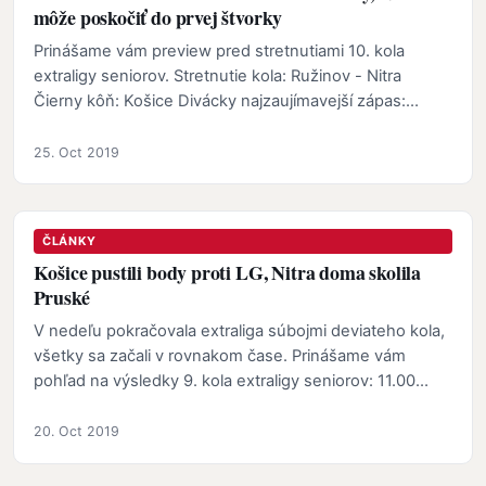
môže poskočiť do prvej štvorky
Prinášame vám preview pred stretnutiami 10. kola
extraligy seniorov. Stretnutie kola: Ružinov - Nitra
Čierny kôň: Košice Divácky najzaujímavejší zápas:
Ružinov…
25. Oct 2019
ČLÁNKY
Košice pustili body proti LG, Nitra doma skolila
Pruské
V nedeľu pokračovala extraliga súbojmi deviateho kola,
všetky sa začali v rovnakom čase. Prinášame vám
pohľad na výsledky 9. kola extraligy seniorov: 11.00
4:2…
20. Oct 2019