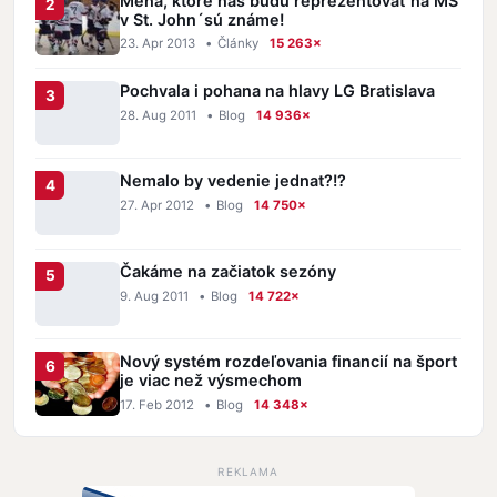
Mená, ktoré nás budú reprezentovať na MS
v St. John´sú známe!
23. Apr 2013
•
Články
15 263×
Pochvala i pohana na hlavy LG Bratislava
28. Aug 2011
•
Blog
14 936×
Nemalo by vedenie jednat?!?
27. Apr 2012
•
Blog
14 750×
Čakáme na začiatok sezóny
9. Aug 2011
•
Blog
14 722×
Nový systém rozdeľovania financií na šport
je viac než výsmechom
17. Feb 2012
•
Blog
14 348×
REKLAMA