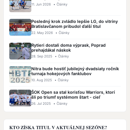
11. Jun 2026
•
Články
Posledný krok zvládlo lepšie LG, do vitríny
Bratislavčanom pribudol ďalší titul
22. May 2026
•
Články
Rytieri dostali doma výprask, Poprad
prehajdákal náskok
28. Sep 2025
•
Články
Nitra bude hostiť jubilejný dvadsiaty ročník
turnaja hokejových fanklubov
10. Aug 2025
•
Články
ŠOK Open sa stal korisťou Warriors, ktorí
šli po triumf systémom štart - cieľ
26. Jul 2025
•
Články
KTO ZÍSKA TITUL V AKTUÁLNEJ SEZÓNE?