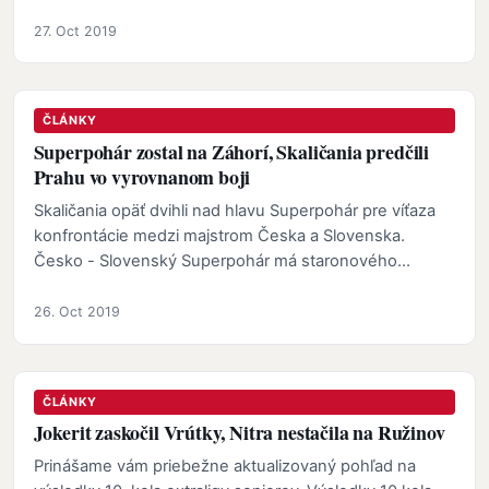
5:1 (1…
27. Oct 2019
ČLÁNKY
Superpohár zostal na Záhorí, Skaličania predčili
Prahu vo vyrovnanom boji
Skaličania opäť dvihli nad hlavu Superpohár pre víťaza
konfrontácie medzi majstrom Česka a Slovenska.
Česko - Slovenský Superpohár má staronového
držiteľa…
26. Oct 2019
ČLÁNKY
Jokerit zaskočil Vrútky, Nitra nestačila na Ružinov
Prinášame vám priebežne aktualizovaný pohľad na