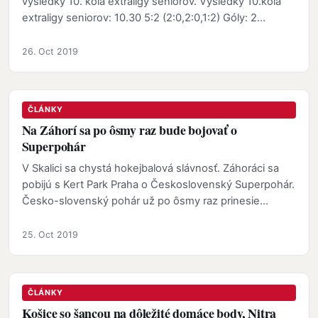
výsledky 10. kola extraligy seniorov. Výsledky 10.kola
extraligy seniorov: 10.30 5:2 (2:0,2:0,1:2) Góly: 2…
26. Oct 2019
ČLÁNKY
Na Záhorí sa po ôsmy raz bude bojovať o
Superpohár
V Skalici sa chystá hokejbalová slávnosť. Záhoráci sa
pobijú s Kert Park Praha o Československý Superpohár.
Česko-slovenský pohár už po ôsmy raz prinesie
súboj…
25. Oct 2019
ČLÁNKY
Košice so šancou na dôležité domáce body, Nitra