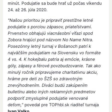
minút. Podujatie sa bude hrať už počas víkendu
24. až 26. júla 2020.
"Našou prioritou je pripraviť prestížne letné
podujatie s porciou zápasov, priateľstvami.
Prvenstvo obhajujú viacnásobní víťazi spod
Zobora hrajúci pod názvom No Name Nitra.
Posezónny letný turnaj v Bošanoch patrí k
najväčším podujatiam na Slovensku vo formáte
4 vs. 4. K hokejbalu patria aj emócie, krásne
góly, zápasy a férové povzbudzovanie. Tak ako
minulý ročník pripravujeme charitatívnu akciu,
hráme pre deti zo ŠZŠ so zdravotným
znevýhodnením. Diváci budú zakúpením
bulletínu alebo iných reklamných predmetov
podporiť zmysluplné podujatie venované
deťom,"
povedal pre TOPhbl.sk riaditeľ turnaja
Ivan Valko.