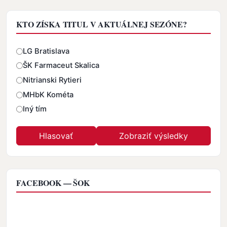
KTO ZÍSKA TITUL V AKTUÁLNEJ SEZÓNE?
Odpovede
LG Bratislava
ŠK Farmaceut Skalica
Nitrianski Rytieri
MHbK Kométa
Iný tím
FACEBOOK — ŠOK