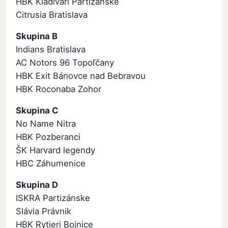
HBK Kladivári Partizánske
Citrusia Bratislava
Skupina B
Indians Bratislava
AC Notors 96 Topoľčany
HBK Exit Bánovce nad Bebravou
HBK Roconaba Zohor
Skupina C
No Name Nitra
HBK Pozberanci
ŠK Harvard legendy
HBC Záhumenice
Skupina D
ISKRA Partizánske
Slávia Právnik
HBK Rytieri Bojnice