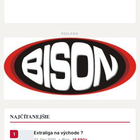
REKLAMA
NAJČÍTANEJŠIE
Extraliga na východe ?
22. Dec 2010
•
Blog
15 890×