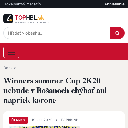
Skočiť na hlavný obsah
Hokejbalový magazín
Prihlásenie
Účet
Omrvinka
Domov
Winners summer Cup 2K20
nebude v Bošanoch chýbať ani
napriek korone
19. Jul 2020
•
TOPhbl.sk
ČLÁNKY