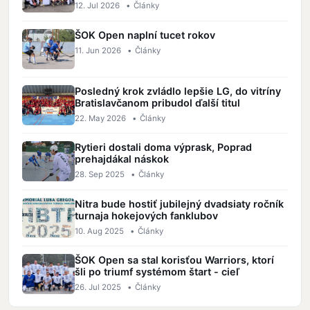
12. Jul 2026
•
Články
ŠOK Open naplní tucet rokov
11. Jun 2026
•
Články
Posledný krok zvládlo lepšie LG, do vitríny
Bratislavčanom pribudol ďalší titul
22. May 2026
•
Články
Rytieri dostali doma výprask, Poprad
prehajdákal náskok
28. Sep 2025
•
Články
Nitra bude hostiť jubilejný dvadsiaty ročník
turnaja hokejových fanklubov
10. Aug 2025
•
Články
ŠOK Open sa stal korisťou Warriors, ktorí
šli po triumf systémom štart - cieľ
26. Jul 2025
•
Články