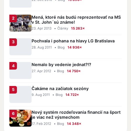
Mená, ktoré nás budú reprezentovať na MS
v St. John´sú známe!
23. Apr 2013
•
Články
15 263×
Pochvala i pohana na hlavy LG Bratislava
28. Aug 2011
•
Blog
14 936×
Nemalo by vedenie jednat?!?
27. Apr 2012
•
Blog
14 750×
Čakáme na začiatok sezóny
9. Aug 2011
•
Blog
14 722×
Nový systém rozdeľovania financií na šport
je viac než výsmechom
17. Feb 2012
•
Blog
14 348×