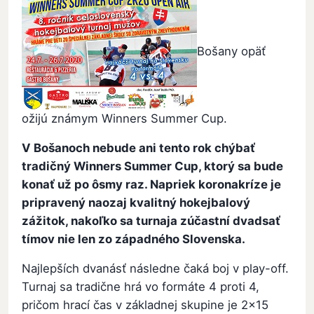
Bošany opäť
ožijú známym Winners Summer Cup.
V Bošanoch nebude ani tento rok chýbať
tradičný Winners Summer Cup, ktorý sa bude
konať už po ôsmy raz. Napriek koronakríze je
pripravený naozaj kvalitný hokejbalový
zážitok, nakoľko sa turnaja zúčastní dvadsať
tímov nie len zo západného Slovenska.
Najlepších dvanásť následne čaká boj v play-off.
Turnaj sa tradične hrá vo formáte 4 proti 4,
pričom hrací čas v základnej skupine je 2x15