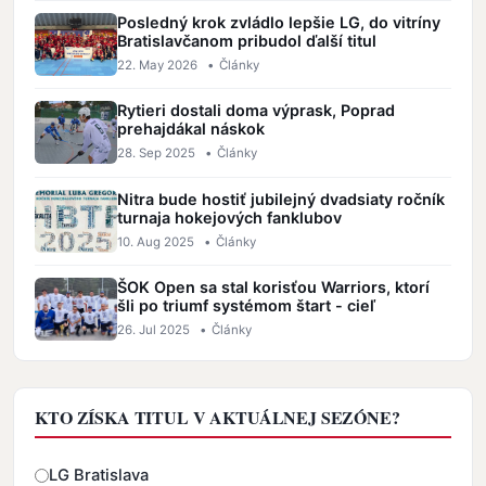
Posledný krok zvládlo lepšie LG, do vitríny
Bratislavčanom pribudol ďalší titul
22. May 2026
•
Články
Rytieri dostali doma výprask, Poprad
prehajdákal náskok
28. Sep 2025
•
Články
Nitra bude hostiť jubilejný dvadsiaty ročník
turnaja hokejových fanklubov
10. Aug 2025
•
Články
ŠOK Open sa stal korisťou Warriors, ktorí
šli po triumf systémom štart - cieľ
26. Jul 2025
•
Články
KTO ZÍSKA TITUL V AKTUÁLNEJ SEZÓNE?
Odpovede
LG Bratislava