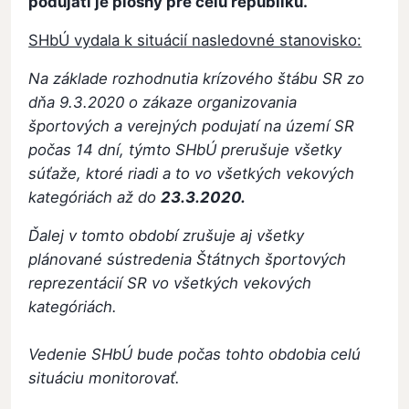
podujatí je plošný pre celú republiku.
SHbÚ vydala k situácií nasledovné stanovisko:
Na základe rozhodnutia krízového štábu SR zo
dňa 9.3.2020 o zákaze organizovania
športových a verejných podujatí na území SR
počas 14 dní, týmto SHbÚ prerušuje všetky
súťaže, ktoré riadi a to vo všetkých vekových
kategóriách až do
23.3.2020.
Ďalej v tomto období zrušuje aj všetky
plánované sústredenia Štátnych športových
reprezentácií SR vo všetkých vekových
kategóriách.
Vedenie SHbÚ bude počas tohto obdobia celú
situáciu monitorovať.