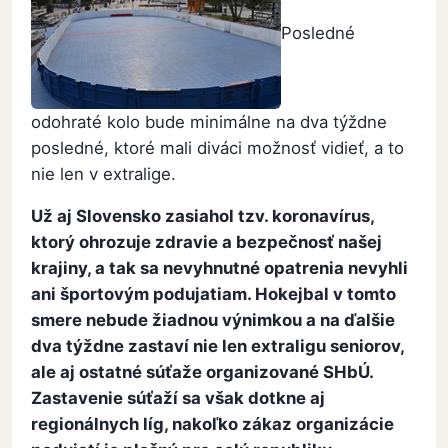
Posledné
odohraté kolo bude minimálne na dva týždne
posledné, ktoré mali diváci možnosť vidieť, a to
nie len v extralige.
Už aj Slovensko zasiahol tzv. koronavírus,
ktorý ohrozuje zdravie a bezpečnosť našej
krajiny, a tak sa nevyhnutné opatrenia nevyhli
ani športovým podujatiam. Hokejbal v tomto
smere nebude žiadnou výnimkou a na ďalšie
dva týždne zastaví nie len extraligu seniorov,
ale aj ostatné súťaže organizované SHbÚ.
Zastavenie súťaží sa však dotkne aj
regionálnych líg, nakoľko zákaz organizácie