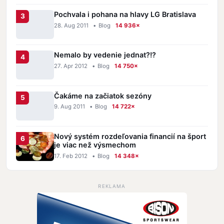
Pochvala i pohana na hlavy LG Bratislava
28. Aug 2011
•
Blog
14 936×
Nemalo by vedenie jednat?!?
27. Apr 2012
•
Blog
14 750×
Čakáme na začiatok sezóny
9. Aug 2011
•
Blog
14 722×
Nový systém rozdeľovania financií na šport
je viac než výsmechom
17. Feb 2012
•
Blog
14 348×
REKLAMA