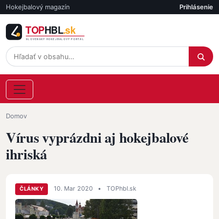
Skočiť na hlavný obsah
Hokejbalový magazín
Prihlásenie
Účet
Omrvinka
Domov
Vírus vyprázdni aj hokejbalové
ihriská
10. Mar 2020
•
TOPhbl.sk
ČLÁNKY