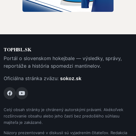
TOPHBL.SK
Portál o slovenskom hokejbale — výsledky, správy,
reportáže a história spomedzi mantinelov.
Oficiálna stránka zväzu:
sokoz.sk
Celý obsah stránky je chránený autorskými právami. Akékoľvek
rozširovanie obsahu alebo jeho časti bez predošlého súhlasu
majiteľa je zakázané.
Názory prezentované v diskusii sú vyjadrením čitateľov. Redakcia