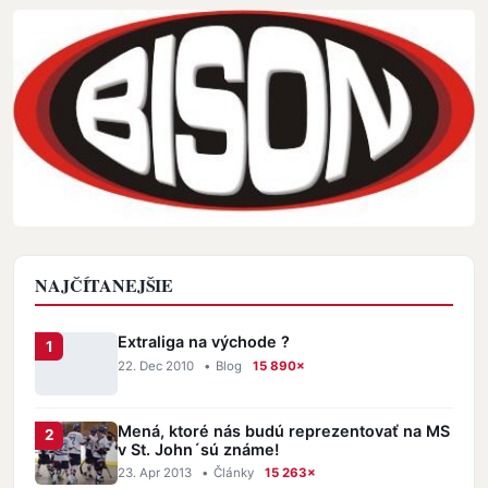
NAJČÍTANEJŠIE
Extraliga na východe ?
22. Dec 2010
•
Blog
15 890×
Mená, ktoré nás budú reprezentovať na MS
v St. John´sú známe!
23. Apr 2013
•
Články
15 263×