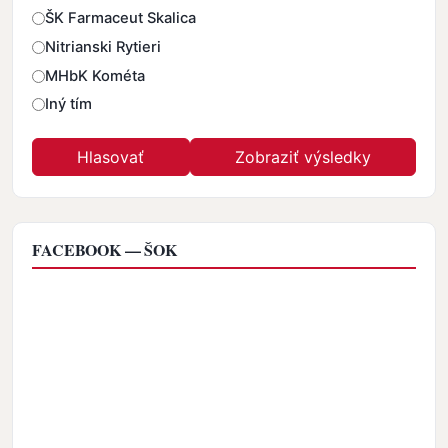
ŠK Farmaceut Skalica
Nitrianski Rytieri
MHbK Kométa
Iný tím
FACEBOOK — ŠOK