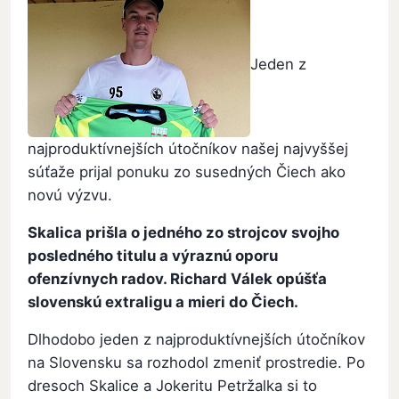
Jeden z
najproduktívnejších útočníkov našej najvyššej
súťaže prijal ponuku zo susedných Čiech ako
novú výzvu.
Skalica prišla o jedného zo strojcov svojho
posledného titulu a výraznú oporu
ofenzívnych radov. Richard Válek opúšťa
slovenskú extraligu a mieri do Čiech.
Dlhodobo jeden z najproduktívnejších útočníkov
na Slovensku sa rozhodol zmeniť prostredie. Po
dresoch Skalice a Jokeritu Petržalka si to