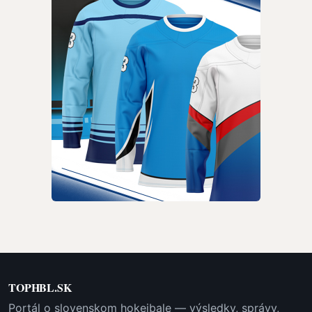
TOPHBL.SK
Portál o slovenskom hokejbale — výsledky, správy,