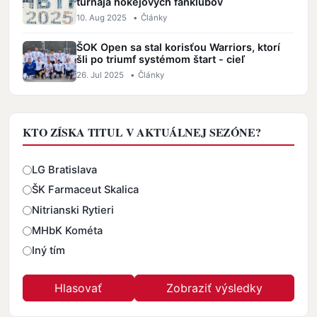
turnaja hokejových fanklubov
10. Aug 2025
•
Články
ŠOK Open sa stal korisťou Warriors, ktorí
šli po triumf systémom štart - cieľ
26. Jul 2025
•
Články
KTO ZÍSKA TITUL V AKTUÁLNEJ SEZÓNE?
Odpovede
LG Bratislava
ŠK Farmaceut Skalica
Nitrianski Rytieri
MHbK Kométa
Iný tím