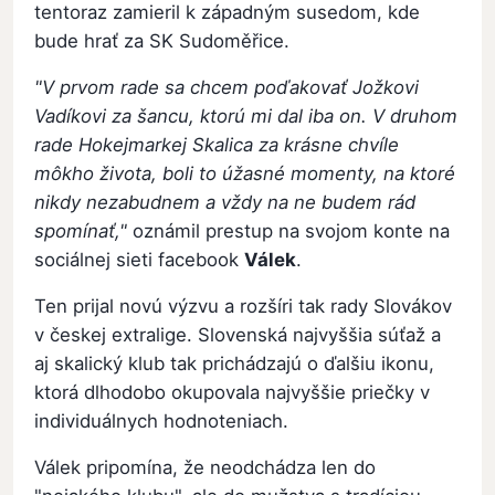
tentoraz zamieril k západným susedom, kde
bude hrať za SK Sudoměřice.
"V prvom rade sa chcem poďakovať Jožkovi
Vadíkovi za šancu, ktorú mi dal iba on. V druhom
rade Hokejmarkej Skalica za krásne chvíle
môkho života, boli to úžasné momenty, na ktoré
nikdy nezabudnem a vždy na ne budem rád
spomínať,"
oznámil prestup na svojom konte na
sociálnej sieti facebook
Válek
.
Ten prijal novú výzvu a rozšíri tak rady Slovákov
v českej extralige. Slovenská najvyššia súťaž a
aj skalický klub tak prichádzajú o ďalšiu ikonu,
ktorá dlhodobo okupovala najvyššie priečky v
individuálnych hodnoteniach.
Válek pripomína, že neodchádza len do