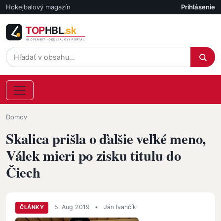
Skočiť na hlavný obsah
Hokejbalový magazín
Prihlásenie
Účet
Omrvinka
Domov
Skalica prišla o ďalšie veľké meno,
Válek mieri po zisku titulu do
Čiech
5. Aug 2019
•
Ján Ivančík
ČLÁNKY