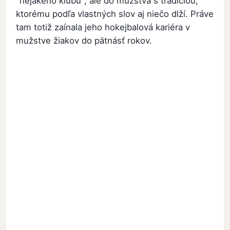
"nejakého klubu", ale do mužstva s tradíciou,
ktorému podľa vlastných slov aj niečo dlží. Práve
tam totiž zaínala jeho hokejbalová kariéra v
mužstve žiakov do pätnásť rokov.