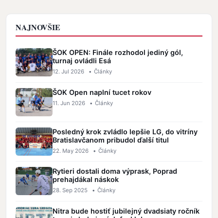
NAJNOVŠIE
ŠOK OPEN: Finále rozhodol jediný gól,
turnaj ovládli Esá
12. Jul 2026
•
Články
ŠOK Open naplní tucet rokov
11. Jun 2026
•
Články
Posledný krok zvládlo lepšie LG, do vitríny
Bratislavčanom pribudol ďalší titul
22. May 2026
•
Články
Rytieri dostali doma výprask, Poprad
prehajdákal náskok
28. Sep 2025
•
Články
Nitra bude hostiť jubilejný dvadsiaty ročník