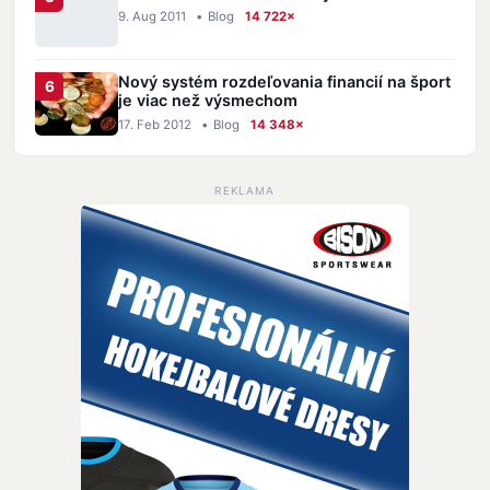
9. Aug 2011
•
Blog
14 722×
Nový systém rozdeľovania financií na šport
je viac než výsmechom
17. Feb 2012
•
Blog
14 348×
REKLAMA