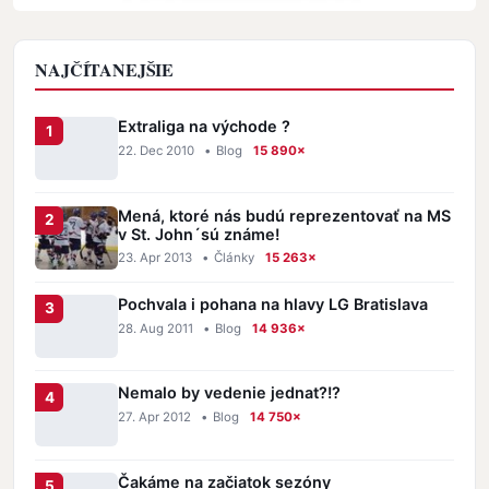
NAJČÍTANEJŠIE
Extraliga na východe ?
22. Dec 2010
•
Blog
15 890×
Mená, ktoré nás budú reprezentovať na MS
v St. John´sú známe!
23. Apr 2013
•
Články
15 263×
Pochvala i pohana na hlavy LG Bratislava
28. Aug 2011
•
Blog
14 936×
Nemalo by vedenie jednat?!?
27. Apr 2012
•
Blog
14 750×
Čakáme na začiatok sezóny