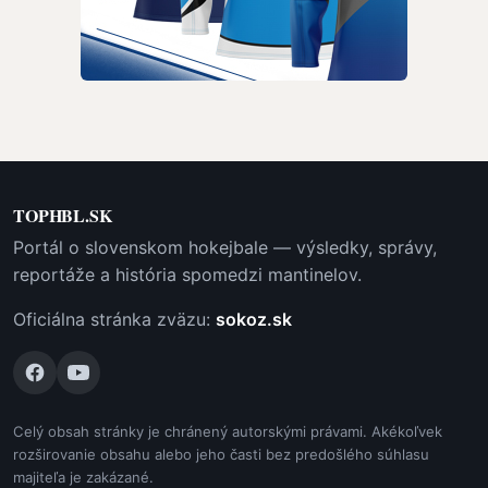
TOPHBL.SK
Portál o slovenskom hokejbale — výsledky, správy,
reportáže a história spomedzi mantinelov.
Oficiálna stránka zväzu:
sokoz.sk
Celý obsah stránky je chránený autorskými právami. Akékoľvek
rozširovanie obsahu alebo jeho časti bez predošlého súhlasu
majiteľa je zakázané.