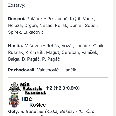
Zostavy
:
Domáci
: Poláček - Pe. Janáč, Krýdl, Vadík,
Holaza, Drgoň, Nečas, Pollák, Daniel, Sobol,
Špírek, Lukačovič
Hostia
: Mišovec - Rehák, Vozár, Ilončiak, Cíbik,
Rusnák, Krčmárik, Magut, Čerepan, Valášek,
Balga, D. Pagáč, P. Pagáč
Rozhodovali
: Valachovič - Jančík
1:2 (1:2,0:0,0:0)
Góly
:
8. Burdíček (Kiska, Bekeš) - 15. Čirč