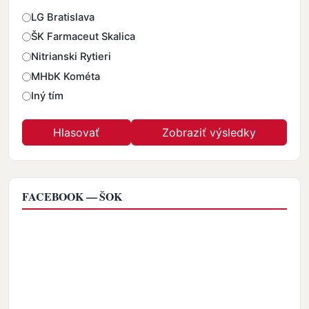
Odpovede
LG Bratislava
ŠK Farmaceut Skalica
Nitrianski Rytieri
MHbK Kométa
Iný tím
FACEBOOK — ŠOK