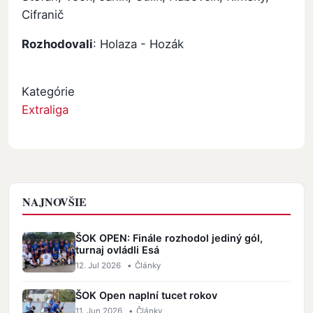
Cifranič
Rozhodovali
: Holaza - Hozák
Kategórie
Extraliga
NAJNOVŠIE
ŠOK OPEN: Finále rozhodol jediný gól,
turnaj ovládli Esá
12. Jul 2026
•
Články
ŠOK Open naplní tucet rokov
11. Jun 2026
•
Články