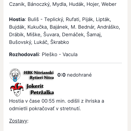
Czanik, Bánoczký, Mydla, Hudák, Hojer, Weber
Hostia
: Buliš - Teplický, Rufati, Piják, Lipták,
Bujdák, Kukučka, Bajánek, M. Bednár, Andráško,
Drábik, Miške, Šuvara, Demáček, Šamaj,
Bušovský, Lukáč, Škrabko
Rozhodovali
: Pleško - Vacula
0:0
nedohrané
Hostia v čase 00:55 min. odišli z ihriska a
odmietli pokračovať v stretnutí.
Zostavy
: