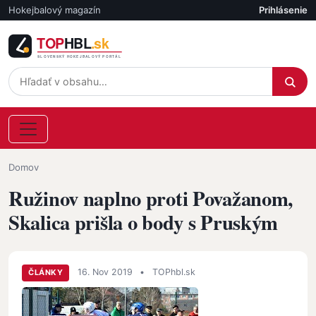
Skočiť na hlavný obsah
Hokejbalový magazín
Prihlásenie
Účet
Omrvinka
Domov
Ružinov naplno proti Považanom,
Skalica prišla o body s Pruským
16. Nov 2019
•
TOPhbl.sk
ČLÁNKY