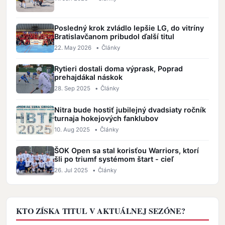
Posledný krok zvládlo lepšie LG, do vitríny
Bratislavčanom pribudol ďalší titul
22. May 2026
•
Články
Rytieri dostali doma výprask, Poprad
prehajdákal náskok
28. Sep 2025
•
Články
Nitra bude hostiť jubilejný dvadsiaty ročník
turnaja hokejových fanklubov
10. Aug 2025
•
Články
ŠOK Open sa stal korisťou Warriors, ktorí
šli po triumf systémom štart - cieľ
26. Jul 2025
•
Články
KTO ZÍSKA TITUL V AKTUÁLNEJ SEZÓNE?