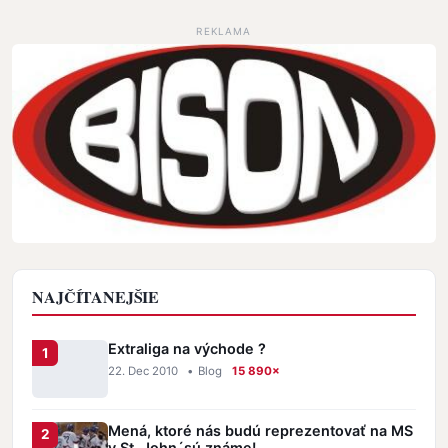
REKLAMA
NAJČÍTANEJŠIE
Extraliga na východe ?
22. Dec 2010
•
Blog
15 890×
Mená, ktoré nás budú reprezentovať na MS
v St. John´sú známe!