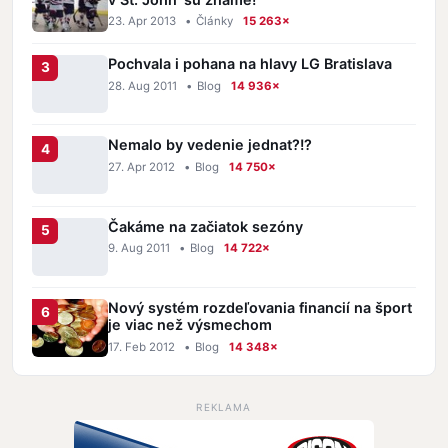
23. Apr 2013
•
Články
15 263×
Pochvala i pohana na hlavy LG Bratislava
28. Aug 2011
•
Blog
14 936×
Nemalo by vedenie jednat?!?
27. Apr 2012
•
Blog
14 750×
Čakáme na začiatok sezóny
9. Aug 2011
•
Blog
14 722×
Nový systém rozdeľovania financií na šport
je viac než výsmechom
17. Feb 2012
•
Blog
14 348×
REKLAMA