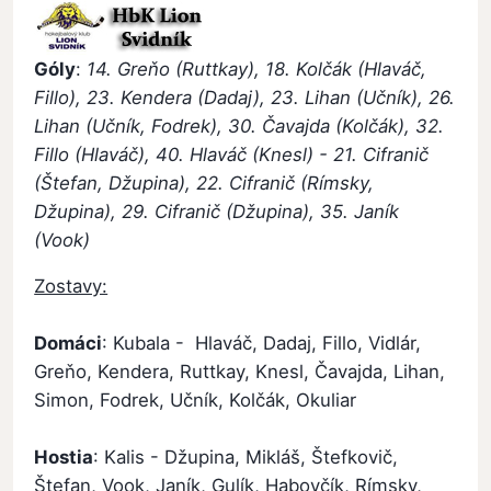
Góly
:
14. Greňo (Ruttkay), 18. Kolčák (Hlaváč,
Fillo), 23. Kendera (Dadaj), 23. Lihan (Učník), 26.
Lihan (Učník, Fodrek), 30. Čavajda (Kolčák), 32.
Fillo (Hlaváč), 40. Hlaváč (Knesl) - 21. Cifranič
(Štefan, Džupina), 22. Cifranič (Rímsky,
Džupina), 29. Cifranič (Džupina), 35. Janík
(Vook)
Zostavy:
Domáci
: Kubala - Hlaváč, Dadaj, Fillo, Vidlár,
Greňo, Kendera, Ruttkay, Knesl, Čavajda, Lihan,
Simon, Fodrek, Učník, Kolčák, Okuliar
Hostia
: Kalis - Džupina, Mikláš, Štefkovič,
Štefan, Vook, Janík, Gulík, Habovčík, Rímsky,