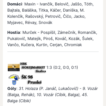
Domáci
: Maxin - Ivančík, Belovič, Jaššo, Tóth,
Bajtala, Baláška, Titka, Káčer, Daniška, M.
Kolenčík, Rašovský, Petrovič, Čičo, Jacko,
Myjavec, Révay, Snovák
Hostia
: Murček - Pospíšil, Zámečník, Romančík,
Pukalovič, Matejík, Piroš, Kováč, Kozák, Šulek,
Vančo, Kučera, Kurtin, Cerjan, Chromiak
1:3 (0:2, 0:0, 0:1)
Góly
:
31. Holaza (P. Janáč, Lukačovič) - 9. Vozár
(Balga, Rehák), 10. Vozár (Cíbik, Balga), 45.
Balga (Cíbik)