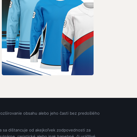
rozširovanie obsahu alebo jeho časti bez predošlého
ia sa dištancuje od akejkoľvek zodpovednosti za
gárne, rasistické alebo inak hanebné, či urážlivé