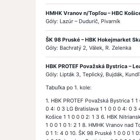
HMHK Vranov n/Topľou – HBC Košice 1
Góly: Lazúr – Dudurič, Pivarník
ŠK 98 Pruské – HBK Hokejmarket Skal
Góly: Bachratý 2, Válek, R. Zelenka
HBK PROTEF Považská Bystrica – Lead
Góly: Lipták 3, Teplický, Bujdák, Kund
Tabuľka po 1. kole:
1. HBK PROTEF Považská Bystrica 1 1 0
0 4: 0 3 LG Bratislava 1 1 0 0 0 4: 0 3
Košice 1 1 0 0 0 2: 1 3 6. HBK Nitrians
1 0 0 1 0 1: 2 1 8. HMHK Vranov nad To
0 1 1: 4 0 10. ŠK 98 Pruské 1 0 0 0 1 0