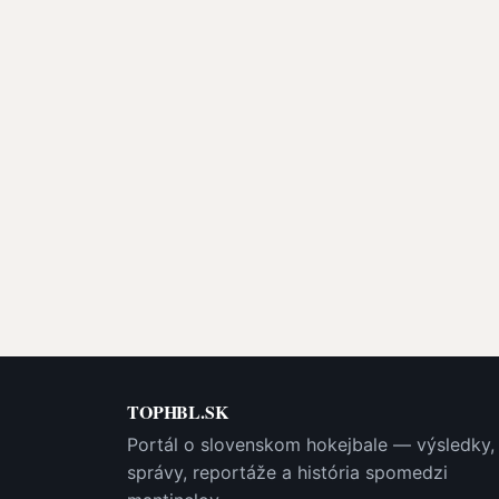
TOPHBL.SK
Portál o slovenskom hokejbale — výsledky,
správy, reportáže a história spomedzi