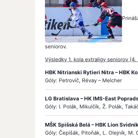
Prináš
seniorov.
Výsledky 1. kola extraligy seniorov (4.
HBK Nitrianski Rytieri Nitra – HBK Ko
Góly: Petrovič, Révay – Melcher
LG Bratislava – HK IMS-East Popradskí
Góly: I. Polák, Mikulčík, Ž. Polák, Taká
MŠK Spišská Belá – HBK Lion Svidník 4
Góly: Čepišák, Pitoňák, L. Olejník, M. 