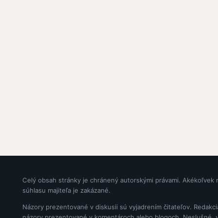
Celý obsah stránky je chránený autorskými právami. Akékoľvek 
súhlasu majiteľa je zakázané.
Názory prezentované v diskusii sú vyjadrením čitateľov. Redakc
názory prezentované v komentároch alebo blogoch. Neslušné, vul