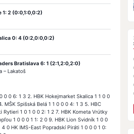
: 2 (0:0,1:0,0:2)
ica 0: 4 (0:2,0:0,0:2)
ers Bratislava 6: 1 (2:1,2:0,2:0)
ľa – Lakatoš
 0 0 6: 1 3 2. HBK Hokejmarket Skalica 1 1 0 0
 4. MŠK Spišská Belá 1 1 0 0 0 4: 1 3 5. HBC
ki Rytieri 1 0 1 0 0 2: 1 2 7. HBK Kometa Vrútky
pľou 1 0 0 0 1 1: 2 0 9. HBK Lion Svidník 1 0 0
: 4 0 HK IMS-East Popradskí Piráti 1 0 0 0 1 0: