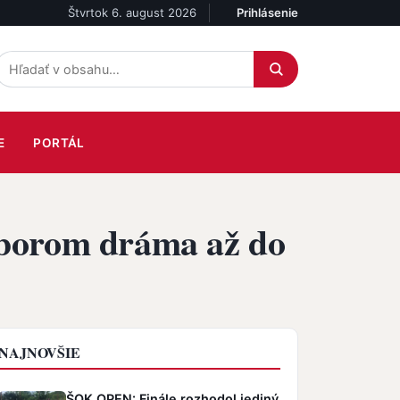
Štvrtok 6. august 2026
Prihlásenie
Účet
E
PORTÁL
Zoborom dráma až do
NAJNOVŠIE
ŠOK OPEN: Finále rozhodol jediný