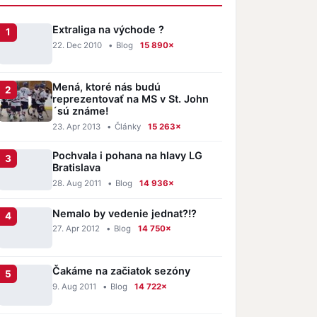
Extraliga na východe ?
22. Dec 2010
•
Blog
15 890×
Mená, ktoré nás budú
reprezentovať na MS v St. John
´sú známe!
23. Apr 2013
•
Články
15 263×
Pochvala i pohana na hlavy LG
Bratislava
28. Aug 2011
•
Blog
14 936×
Nemalo by vedenie jednat?!?
27. Apr 2012
•
Blog
14 750×
Čakáme na začiatok sezóny
9. Aug 2011
•
Blog
14 722×