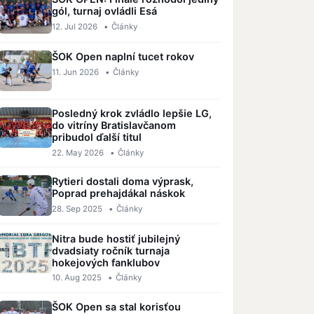
gól, turnaj ovládli Esá
12. Jul 2026
•
Články
ŠOK Open naplní tucet rokov
11. Jun 2026
•
Články
Posledný krok zvládlo lepšie LG,
do vitríny Bratislavčanom
pribudol ďalší titul
22. May 2026
•
Články
Rytieri dostali doma výprask,
Poprad prehajdákal náskok
28. Sep 2025
•
Články
Nitra bude hostiť jubilejný
dvadsiaty ročník turnaja
hokejových fanklubov
10. Aug 2025
•
Články
ŠOK Open sa stal korisťou