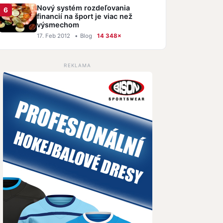
Nový systém rozdeľovania
financií na šport je viac než
výsmechom
17. Feb 2012
•
Blog
14 348×
REKLAMA