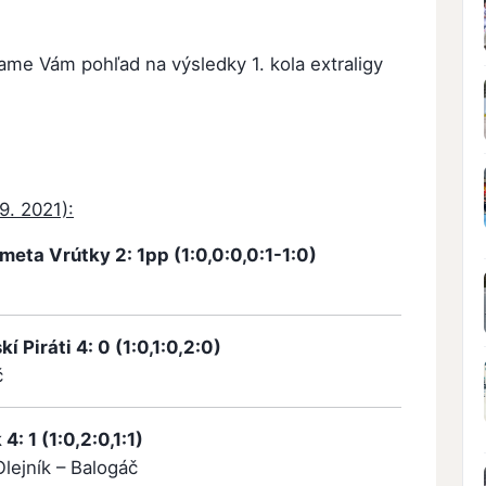
ame Vám pohľad na výsledky 1. kola extraligy
 9. 2021):
meta Vrútky 2: 1pp (1:0,0:0,0:1-1:0)
 Piráti 4: 0 (1:0,1:0,2:0)
č
: 1 (1:0,2:0,1:1)
Olejník – Balogáč