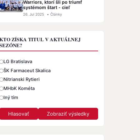
Warriors, ktorí šli po triumf
systémom štart - cieľ
26. Jul 2025
•
Články
KTO ZÍSKA TITUL V AKTUÁLNEJ
SEZÓNE?
Odpovede
LG Bratislava
ŠK Farmaceut Skalica
Nitrianski Rytieri
MHbK Kométa
Iný tím