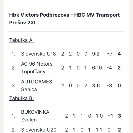
Hbk Victors Podbrezová - HBC MV Transport
Prešov 2:0
Tabuľka A:
1.
Slovensko U18
2
2
0
0
9:2
+7
4
AC 96 Notors
2.
2
1
0
1
6:10
-4
2
Topoľčany
AUTOGAMES
3.
2
0
0
2
3:6
-3
0
Senica
Tabuľka B:
BUKOVINKA
1.
2
1
1
0
1:0
+1
3
Zvolen
2.
Slovensko U20
2
1
0
1
1:1
0
2