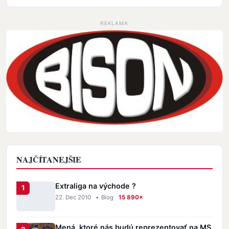
REKLAMA
NAJČÍTANEJŠIE
Extraliga na východe ?
22. Dec 2010
•
Blog
15 890×
Mená, ktoré nás budú reprezentovať na MS