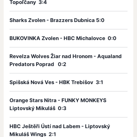
Topoľčany 3:4
Sharks Zvolen - Brazzers Dubnica 5:0
BUKOVINKA Zvolen - HBC Michalovce 0:0
Revelza Wolves Žiar nad Hronom - Aqualand
Predators Poprad 0:2
Spišská Nová Ves - HBK Trebišov 3:1
Orange Stars Nitra - FUNKY MONKEYS
Liptovský Mikuláš 0:3
HBC Ještěři Ústí nad Labem - Liptovský
Mikuláš Wings 2:1