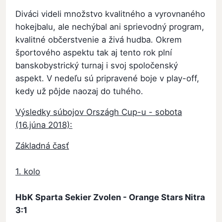
Diváci videli množstvo kvalitného a vyrovnaného
hokejbalu, ale nechýbal ani sprievodný program,
kvalitné občerstvenie a živá hudba. Okrem
športového aspektu tak aj tento rok plní
banskobystrický turnaj i svoj spoločenský
aspekt. V nedeľu sú pripravené boje v play-off,
kedy už pôjde naozaj do tuhého.
Výsledky súbojov Országh Cup-u - sobota
(16.júna 2018):
Základná časť
1. kolo
HbK Sparta Sekier Zvolen - Orange Stars Nitra
3:1