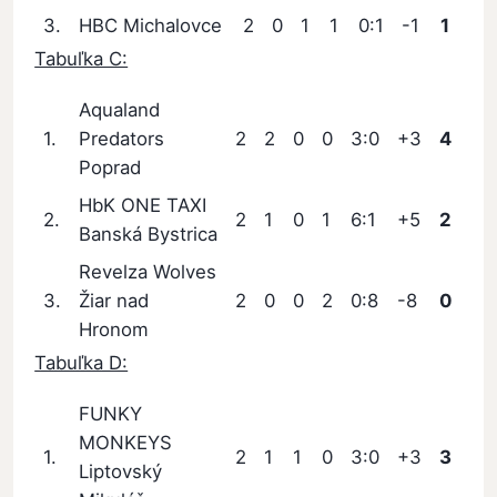
3.
HBC Michalovce
2
0
1
1
0:1
-1
1
Tabuľka C:
Aqualand
1.
Predators
2
2
0
0
3:0
+3
4
Poprad
HbK ONE TAXI
2.
2
1
0
1
6:1
+5
2
Banská Bystrica
Revelza Wolves
3.
Žiar nad
2
0
0
2
0:8
-8
0
Hronom
Tabuľka D:
FUNKY
MONKEYS
1.
2
1
1
0
3:0
+3
3
Liptovský