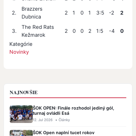
Brazzers
2.
2
1
0
1
3:5
-2
2
Dubnica
The Red Rats
3.
2
0
0
2
1:5
-4
0
Kežmarok
Kategórie
Novinky
NAJNOVŠIE
ŠOK OPEN: Finále rozhodol jediný gól,
turnaj ovládli Esá
12. Jul 2026
•
Články
ŠOK Open naplní tucet rokov