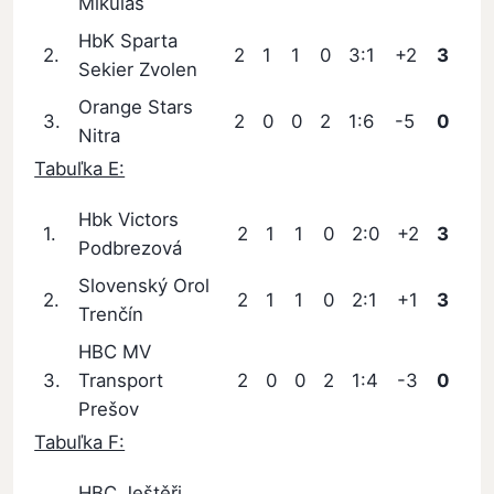
Mikuláš
HbK Sparta
2.
2
1
1
0
3:1
+2
3
Sekier Zvolen
Orange Stars
3.
2
0
0
2
1:6
-5
0
Nitra
Tabuľka E:
Hbk Victors
1.
2
1
1
0
2:0
+2
3
Podbrezová
Slovenský Orol
2.
2
1
1
0
2:1
+1
3
Trenčín
HBC MV
3.
Transport
2
0
0
2
1:4
-3
0
Prešov
Tabuľka F:
HBC Ještěři