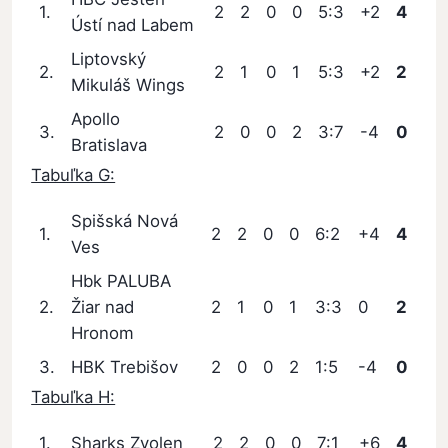
1.
2
2
0
0
5:3
+2
4
Ústí nad Labem
Liptovský
2.
2
1
0
1
5:3
+2
2
Mikuláš Wings
Apollo
3.
2
0
0
2
3:7
-4
0
Bratislava
Tabuľka G:
Spišská Nová
1.
2
2
0
0
6:2
+4
4
Ves
Hbk PALUBA
2.
Žiar nad
2
1
0
1
3:3
0
2
Hronom
3.
HBK Trebišov
2
0
0
2
1:5
-4
0
Tabuľka H:
1.
Sharks Zvolen
2
2
0
0
7:1
+6
4