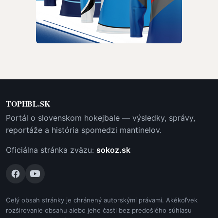
TOPHBL.SK
Portál o slovenskom hokejbale — výsledky, správy,
reportáže a história spomedzi mantinelov.
Oficiálna stránka zväzu:
sokoz.sk
Celý obsah stránky je chránený autorskými právami. Akékoľvek
rozširovanie obsahu alebo jeho časti bez predošlého súhlasu