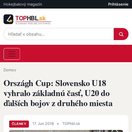
Skočiť na hlavný obsah
Hokejbalový magazín
Prihlásenie
Účet
Omrvinka
Domov
Országh Cup: Slovensko U18
vyhralo základnú časť, U20 do
ďalších bojov z druhého miesta
17. Jun 2018
•
TOPhbl.sk
ČLÁNKY