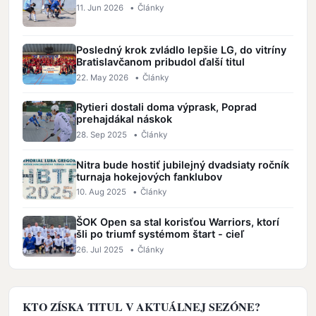
11. Jun 2026
•
Články
Posledný krok zvládlo lepšie LG, do vitríny
Bratislavčanom pribudol ďalší titul
22. May 2026
•
Články
Rytieri dostali doma výprask, Poprad
prehajdákal náskok
28. Sep 2025
•
Články
Nitra bude hostiť jubilejný dvadsiaty ročník
turnaja hokejových fanklubov
10. Aug 2025
•
Články
ŠOK Open sa stal korisťou Warriors, ktorí
šli po triumf systémom štart - cieľ
26. Jul 2025
•
Články
KTO ZÍSKA TITUL V AKTUÁLNEJ SEZÓNE?