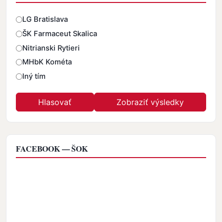
Odpovede
LG Bratislava
ŠK Farmaceut Skalica
Nitrianski Rytieri
MHbK Kométa
Iný tím
FACEBOOK — ŠOK