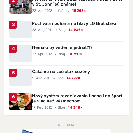
v St. John´sú známe!
23. Apr 2013
•
Články
15 263×
Pochvala i pohana na hlavy LG Bratislava
28. Aug 2011
•
Blog
14 936×
Nemalo by vedenie jednat?!?
27. Apr 2012
•
Blog
14 750×
Čakáme na začiatok sezóny
9. Aug 2011
•
Blog
14 722×
Nový systém rozdeľovania financií na šport
je viac než výsmechom
17. Feb 2012
•
Blog
14 348×
REKLAMA