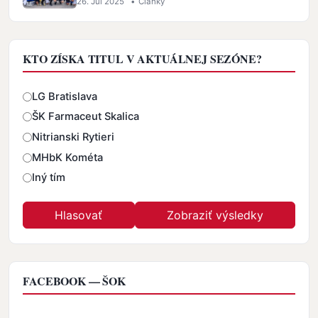
26. Jul 2025
•
Články
KTO ZÍSKA TITUL V AKTUÁLNEJ SEZÓNE?
Odpovede
LG Bratislava
ŠK Farmaceut Skalica
Nitrianski Rytieri
MHbK Kométa
Iný tím
FACEBOOK — ŠOK