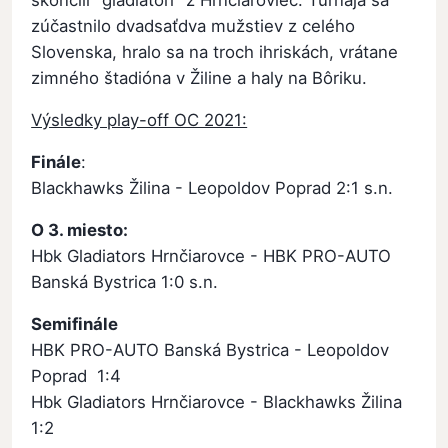
zúčastnilo dvadsaťdva mužstiev z celého
Slovenska, hralo sa na troch ihriskách, vrátane
zimného štadióna v Žiline a haly na Bôriku.
Výsledky play-off OC 2021:
Finále
:
Blackhawks Žilina - Leopoldov Poprad 2:1 s.n.
O 3. miesto:
Hbk Gladiators Hrnčiarovce - HBK PRO-AUTO
Banská Bystrica 1:0 s.n.
Semifinále
HBK PRO-AUTO Banská Bystrica - Leopoldov
Poprad 1:4
Hbk Gladiators Hrnčiarovce - Blackhawks Žilina
1:2