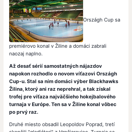
Országh Cup sa
premiérovo konal v Žiline a domáci zabrali
naozaj naplno.
Až desať sérií samostatných nájazdov
napokon rozhodlo o novom víťazovi Országh
Cup-u. Stal sa ním domáci výber Blackhawks
Žilina, ktorý ani raz neprehral, a tak získal
trofej pre víťaza najväčšieho hokejbalového
turnaja v Európe. Ten sa v Žiline konal vôbec
po prvý raz.
Druhé miesto obsadil Leopoldov Poprad, tretí
skončili "gladiátori" z Hrnčiaroviec. Turnaja sa