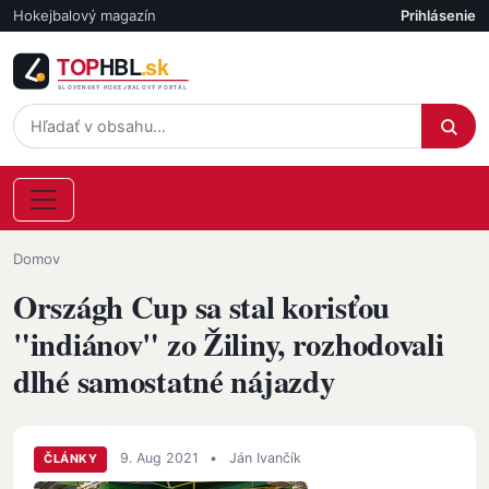
Skočiť na hlavný obsah
Hokejbalový magazín
Prihlásenie
Účet
Omrvinka
Domov
Országh Cup sa stal korisťou
"indiánov" zo Žiliny, rozhodovali
dlhé samostatné nájazdy
9. Aug 2021
•
Ján Ivančík
ČLÁNKY