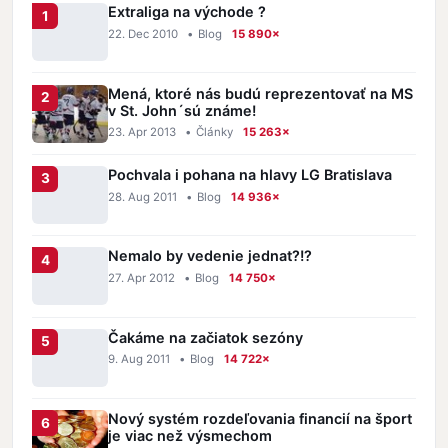
Extraliga na východe ?
22. Dec 2010
•
Blog
15 890×
Mená, ktoré nás budú reprezentovať na MS
v St. John´sú známe!
23. Apr 2013
•
Články
15 263×
Pochvala i pohana na hlavy LG Bratislava
28. Aug 2011
•
Blog
14 936×
Nemalo by vedenie jednat?!?
27. Apr 2012
•
Blog
14 750×
Čakáme na začiatok sezóny
9. Aug 2011
•
Blog
14 722×
Nový systém rozdeľovania financií na šport
je viac než výsmechom