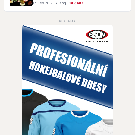
17. Feb 2012
•
Blog
14 348×
REKLAMA