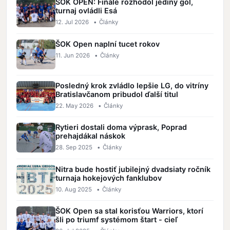
ŠOK OPEN: Finále rozhodol jediný gól,
turnaj ovládli Esá
12. Jul 2026
•
Články
ŠOK Open naplní tucet rokov
11. Jun 2026
•
Články
Posledný krok zvládlo lepšie LG, do vitríny
Bratislavčanom pribudol ďalší titul
22. May 2026
•
Články
Rytieri dostali doma výprask, Poprad
prehajdákal náskok
28. Sep 2025
•
Články
Nitra bude hostiť jubilejný dvadsiaty ročník
turnaja hokejových fanklubov
10. Aug 2025
•
Články
ŠOK Open sa stal korisťou Warriors, ktorí
šli po triumf systémom štart - cieľ