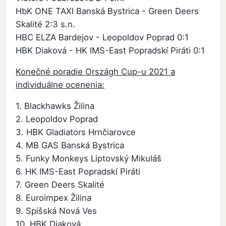
HbK ONE TAXI Banská Bystrica - Green Deers
Skalité 2:3 s.n.
HBC ELZA Bardejov - Leopoldov Poprad 0:1
HBK Diaková - HK IMS-East Popradskí Piráti 0:1
Konečné poradie Országh Cup-u 2021 a
individuálne ocenenia:
1. Blackhawks Žilina
2. Leopoldov Poprad
3. HBK Gladiators Hrnčiarovce
4. MB GAS Banská Bystrica
5. Funky Monkeys Liptovský Mikuláš
6. HK IMS-East Popradskí Piráti
7. Green Deers Skalité
8. Euroimpex Žilina
9. Spišská Nová Ves
10. HBK Diaková