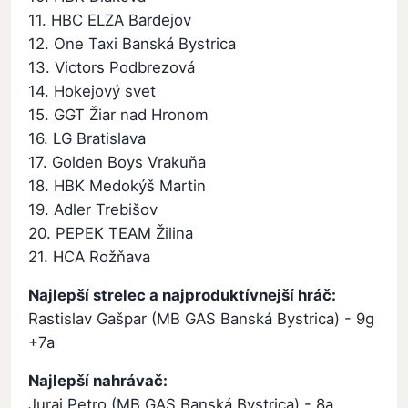
11. HBC ELZA Bardejov
12. One Taxi Banská Bystrica
13. Victors Podbrezová
14. Hokejový svet
15. GGT Žiar nad Hronom
16. LG Bratislava
17. Golden Boys Vrakuňa
18. HBK Medokýš Martin
19. Adler Trebišov
20. PEPEK TEAM Žilina
21. HCA Rožňava
Najlepší strelec a najproduktívnejší hráč:
Rastislav Gašpar (MB GAS Banská Bystrica) - 9g
+7a
Najlepší nahrávač:
Juraj Petro (MB GAS Banská Bystrica) - 8a