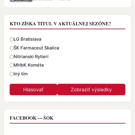
KTO ZÍSKA TITUL V AKTUÁLNEJ SEZÓNE?
Odpovede
LG Bratislava
ŠK Farmaceut Skalica
Nitrianski Rytieri
MHbK Kométa
Iný tím
FACEBOOK — ŠOK