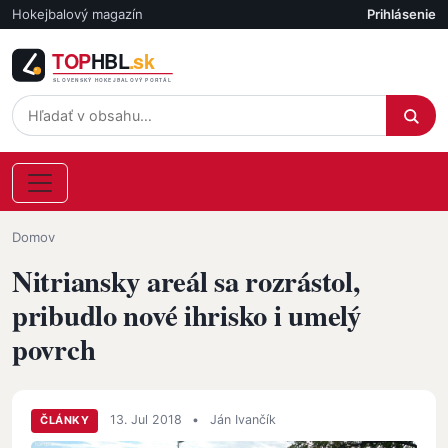
Skočiť na hlavný obsah
Hokejbalový magazín
Prihlásenie
Účet
Omrvinka
Domov
Nitriansky areál sa rozrástol,
pribudlo nové ihrisko i umelý
povrch
13. Jul 2018
•
Ján Ivančík
ČLÁNKY