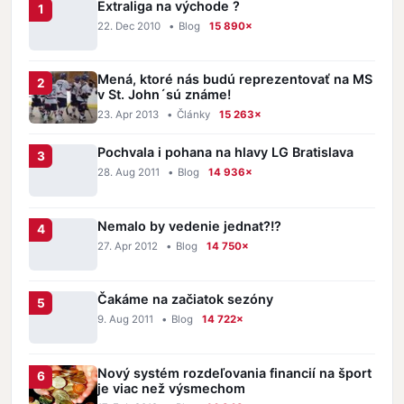
Extraliga na východe ?
22. Dec 2010
•
Blog
15 890×
Mená, ktoré nás budú reprezentovať na MS
v St. John´sú známe!
23. Apr 2013
•
Články
15 263×
Pochvala i pohana na hlavy LG Bratislava
28. Aug 2011
•
Blog
14 936×
Nemalo by vedenie jednat?!?
27. Apr 2012
•
Blog
14 750×
Čakáme na začiatok sezóny
9. Aug 2011
•
Blog
14 722×
Nový systém rozdeľovania financií na šport
je viac než výsmechom