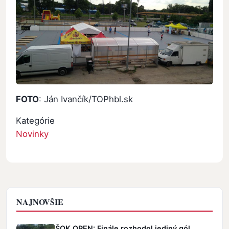
FOTO
: Ján Ivančík/TOPhbl.sk
Kategórie
Novinky
NAJNOVŠIE
ŠOK OPEN: Finále rozhodol jediný gól,