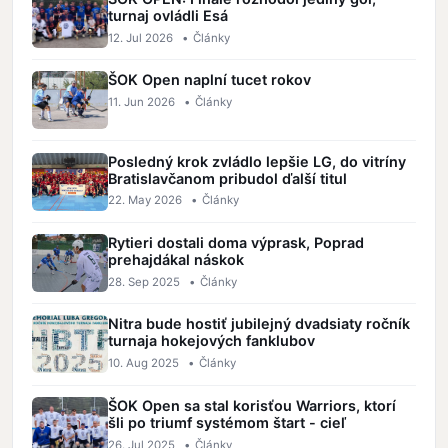
turnaj ovládli Esá
12. Jul 2026
•
Články
ŠOK Open naplní tucet rokov
11. Jun 2026
•
Články
Posledný krok zvládlo lepšie LG, do vitríny
Bratislavčanom pribudol ďalší titul
22. May 2026
•
Články
Rytieri dostali doma výprask, Poprad
prehajdákal náskok
28. Sep 2025
•
Články
Nitra bude hostiť jubilejný dvadsiaty ročník
turnaja hokejových fanklubov
10. Aug 2025
•
Články
ŠOK Open sa stal korisťou Warriors, ktorí
šli po triumf systémom štart - cieľ
26. Jul 2025
•
Články