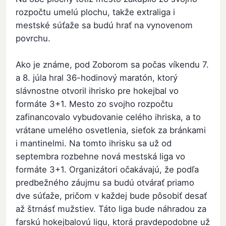
rozpočtu umelú plochu, takže extraliga i
mestské súťaže sa budú hrať na vynovenom
povrchu.
Ako je známe, pod Zoborom sa počas víkendu 7.
a 8. júla hral 36-hodinový maratón, ktorý
slávnostne otvoril ihrisko pre hokejbal vo
formáte 3+1. Mesto zo svojho rozpočtu
zafinancovalo vybudovanie celého ihriska, a to
vrátane umelého osvetlenia, sieťok za bránkami
i mantinelmi. Na tomto ihrisku sa už od
septembra rozbehne nová mestská liga vo
formáte 3+1. Organizátori očakávajú, že podľa
predbežného záujmu sa budú otvárať priamo
dve súťaže, pričom v každej bude pôsobiť desať
až štrnásť mužstiev. Táto liga bude náhradou za
farskú hokejbalovú ligu, ktorá pravdepodobne už