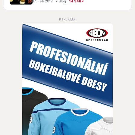
17. Feb 2012
•
Blog
14 348×
REKLAMA