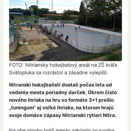
FOTO: Nitriansky hokejbalový areál na ZŠ kráľa
Svätopluka sa rozrástol a zásadne vylepšil.
Nitranski hokejbalisti dostali počas leta od
vedenia mesta poriadny darček. Okrem čisto
nového ihriska na hru vo formáte 3+1 prešlo
„tuningom“ aj veľké ihrisko, na ktorom hrajú
svoje domáce zápasy Nitrianski rytieri Nitra.
Na obe plochy totiž mesto zakúpilo zo svojho