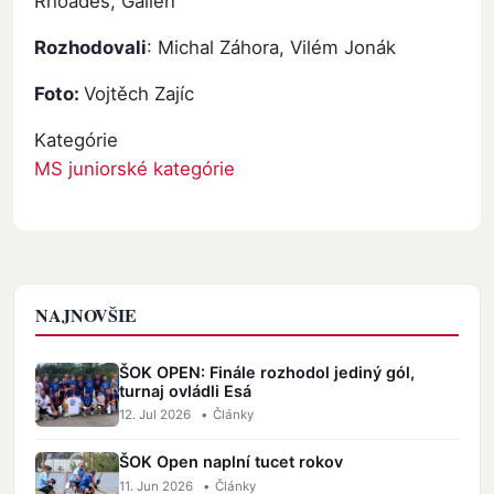
Rhoades, Gallen
Rozhodovali
: Michal Záhora, Vilém Jonák
Foto:
Vojtěch Zajíc
Kategórie
MS juniorské kategórie
NAJNOVŠIE
ŠOK OPEN: Finále rozhodol jediný gól,
turnaj ovládli Esá
12. Jul 2026
•
Články
ŠOK Open naplní tucet rokov
11. Jun 2026
•
Články