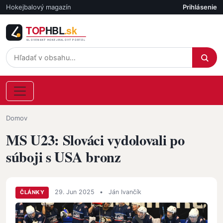
Skočiť na hlavný obsah
Hokejbalový magazín
Prihlásenie
Účet
Omrvinka
Domov
MS U23: Slováci vydolovali po
súboji s USA bronz
29. Jun 2025
•
Ján Ivančík
ČLÁNKY