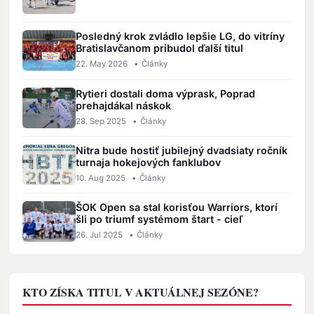
Posledný krok zvládlo lepšie LG, do vitríny
Bratislavčanom pribudol ďalší titul
22. May 2026
•
Články
Rytieri dostali doma výprask, Poprad
prehajdákal náskok
28. Sep 2025
•
Články
Nitra bude hostiť jubilejný dvadsiaty ročník
turnaja hokejových fanklubov
10. Aug 2025
•
Články
ŠOK Open sa stal korisťou Warriors, ktorí
šli po triumf systémom štart - cieľ
26. Jul 2025
•
Články
KTO ZÍSKA TITUL V AKTUÁLNEJ SEZÓNE?