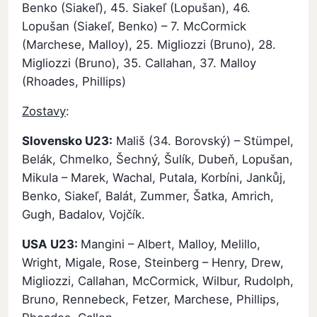
Benko (Siakeľ), 45. Siakeľ (Lopušan), 46.
Lopušan (Siakeľ, Benko) – 7. McCormick
(Marchese, Malloy), 25. Migliozzi (Bruno), 28.
Migliozzi (Bruno), 35. Callahan, 37. Malloy
(Rhoades, Phillips)
Zostavy
:
Slovensko U23:
Mališ (34. Borovský) – Stümpel,
Belák, Chmelko, Šechný, Šulík, Dubeň, Lopušan,
Mikula – Marek, Wachal, Putala, Korbíni, Jankůj,
Benko, Siakeľ, Balát, Zummer, Šatka, Amrich,
Gugh, Badalov, Vojčík.
USA U23:
Mangini – Albert, Malloy, Melillo,
Wright, Migale, Rose, Steinberg – Henry, Drew,
Migliozzi, Callahan, McCormick, Wilbur, Rudolph,
Bruno, Rennebeck, Fetzer, Marchese, Phillips,