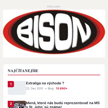
REKLAMA
NAJČÍTANEJŠIE
Extraliga na východe ?
22. Dec 2010
•
Blog
15 890×
Mená, ktoré nás budú reprezentovať na MS
v St. John´sú známe!