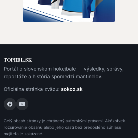
TOPHBL.SK
Portál o slovenskom hokejbale — výsledky, správy,
reportáže a história spomedzi mantinelov.
Oficiálna stránka zväzu:
sokoz.sk
Celý obsah stránky je chránený autorskými právami. Akékoľvek
rozširovanie obsahu alebo jeho časti bez predošlého súhlasu
majiteľa je zakázané.