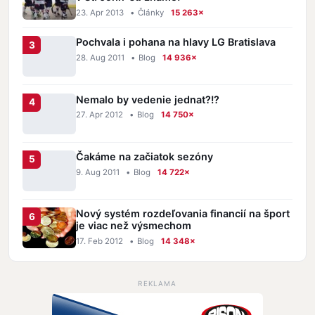
23. Apr 2013
•
Články
15 263×
Pochvala i pohana na hlavy LG Bratislava
28. Aug 2011
•
Blog
14 936×
Nemalo by vedenie jednat?!?
27. Apr 2012
•
Blog
14 750×
Čakáme na začiatok sezóny
9. Aug 2011
•
Blog
14 722×
Nový systém rozdeľovania financií na šport
je viac než výsmechom
17. Feb 2012
•
Blog
14 348×
REKLAMA