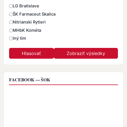
Odpovede
LG Bratislava
ŠK Farmaceut Skalica
Nitrianski Rytieri
MHbK Kométa
Iný tím
FACEBOOK — ŠOK