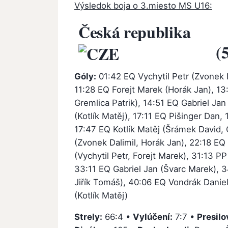
Výsledok boja o 3.miesto MS U16:
Česká republika
(
Góly:
01:42 EQ Vychytil Petr (Zvonek D
11:28 EQ Forejt Marek (Horák Jan), 13:
Gremlica Patrik), 14:51 EQ Gabriel Ja
(Kotlík Matěj), 17:11 EQ Pišinger Dan,
17:47 EQ Kotlík Matěj (Šrámek David, 
(Zvonek Dalimil, Horák Jan), 22:18 EQ
(Vychytil Petr, Forejt Marek), 31:13 P
33:11 EQ Gabriel Jan (Švarc Marek), 3
Jiřík Tomáš), 40:06 EQ Vondrák Danie
(Kotlík Matěj)
Strely:
66:4 •
Vylúčení:
7:7 •
Presilo