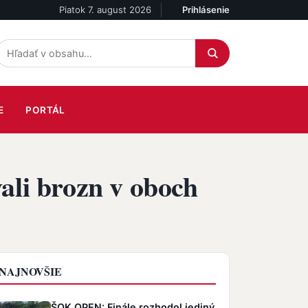
Piatok 7. august 2026
Prihlásenie
Účet
E
PORTÁL
ali brozn v oboch
NAJNOVŠIE
ŠOK OPEN: Finále rozhodol jediný