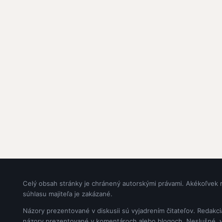
Celý obsah stránky je chránený autorskými právami. Akékoľvek 
súhlasu majiteľa je zakázané.
Názory prezentované v diskusii sú vyjadrením čitateľov. Redakc
názory prezentované v komentároch alebo blogoch. Neslušné, vul