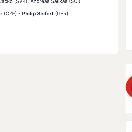
čko (SVK), Andreas Sakkas (SUI)
r
(CZE) -
Philip Seifert
(GER)