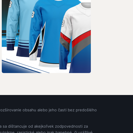
rozširovanie obsahu alebo jeho časti bez predošlého
ia sa dištancuje od akejkoľvek zodpovednosti za
gárne, rasistické alebo inak hanebné, či urážlivé