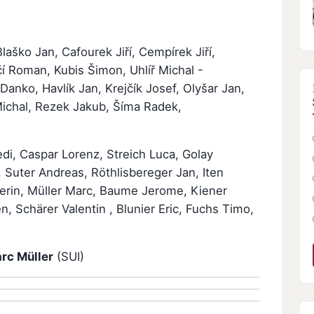
laško Jan, Cafourek Jiří, Cempírek Jiří,
í Roman, Kubis Šimon, Uhlíř Michal -
i Danko, Havlík Jan, Krejčík Josef, Olyšar Jan,
Michal, Rezek Jakub, Šíma Radek,
di, Caspar Lorenz, Streich Luca, Golay
 Suter Andreas, Röthlisbereger Jan, Iten
erin, Müller Marc, Baume Jerome, Kiener
n, Schärer Valentin , Blunier Eric, Fuchs Timo,
rc Müller
(SUI)