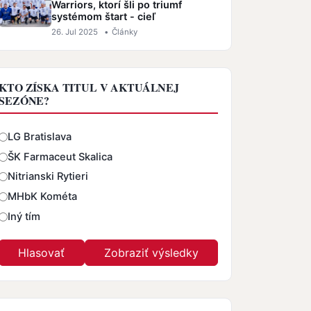
Warriors, ktorí šli po triumf
systémom štart - cieľ
26. Jul 2025
•
Články
KTO ZÍSKA TITUL V AKTUÁLNEJ
SEZÓNE?
Odpovede
LG Bratislava
ŠK Farmaceut Skalica
Nitrianski Rytieri
MHbK Kométa
Iný tím