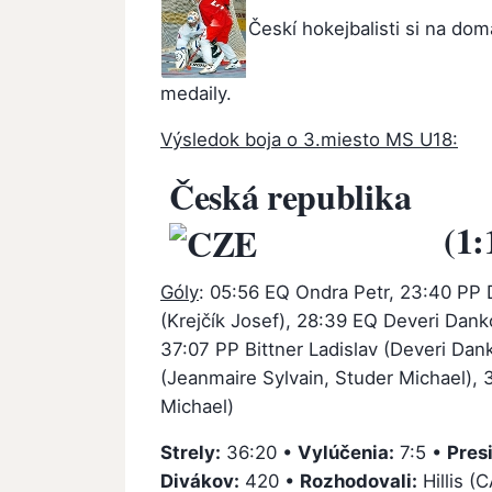
Českí hokejbalisti si na do
medaily.
Výsledok boja o 3.miesto MS U18:
Česká republika
5
(1:
Góly
: 05:56 EQ Ondra Petr, 23:40 PP D
(Krejčík Josef), 28:39 EQ Deveri Dank
37:07 PP Bittner Ladislav (Deveri Da
(Jeanmaire Sylvain, Studer Michael),
Michael)
Strely:
36:20 •
Vylúčenia:
7:5 •
Pres
Divákov:
420 •
Rozhodovali:
Hillis (