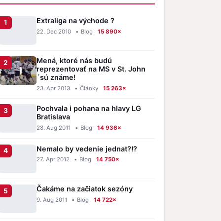
Extraliga na východe ?
22. Dec 2010
•
Blog
15 890×
Mená, ktoré nás budú
reprezentovať na MS v St. John
´sú známe!
23. Apr 2013
•
Články
15 263×
Pochvala i pohana na hlavy LG
Bratislava
28. Aug 2011
•
Blog
14 936×
Nemalo by vedenie jednat?!?
27. Apr 2012
•
Blog
14 750×
Čakáme na začiatok sezóny
9. Aug 2011
•
Blog
14 722×