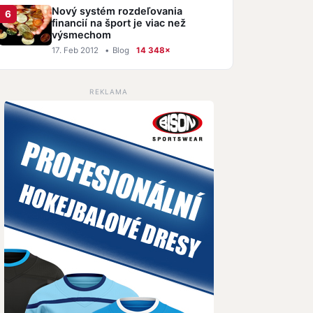
Nový systém rozdeľovania
financií na šport je viac než
výsmechom
17. Feb 2012
•
Blog
14 348×
REKLAMA