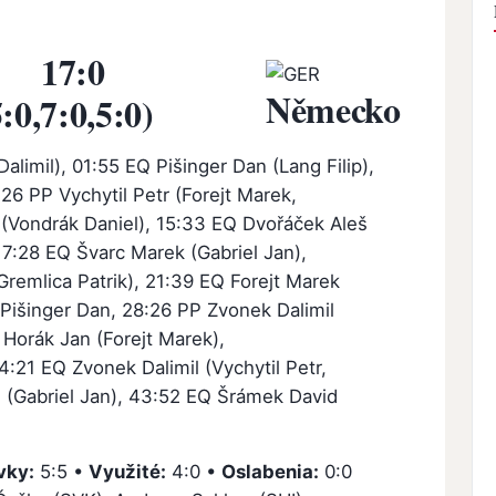
17:0
Německo
5:0,7:0,5:0)
alimil), 01:55 EQ Pišinger Dan (Lang Filip),
26 PP Vychytil Petr (Forejt Marek,
n (Vondrák Daniel), 15:33 EQ Dvořáček Aleš
 17:28 EQ Švarc Marek (Gabriel Jan),
Gremlica Patrik), 21:39 EQ Forejt Marek
 Pišinger Dan, 28:26 PP Zvonek Dalimil
P Horák Jan (Forejt Marek),
4:21 EQ Zvonek Dalimil (Vychytil Petr,
l (Gabriel Jan), 43:52 EQ Šrámek David
vky:
5:5 •
Využité:
4:0 •
Oslabenia:
0:0