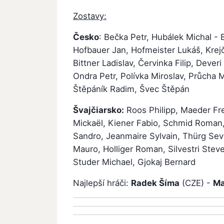
Zostavy:
Česko
: Bečka Petr, Hubálek Michal - B
Hofbauer Jan, Hofmeister Lukáš, Krejč
Bittner Ladislav, Červinka Filip, Dever
Ondra Petr, Polívka Miroslav, Průcha 
Štěpáník Radim, Švec Štěpán
Švajčiarsko:
Roos Philipp, Maeder Fre
Mickaël, Kiener Fabio, Schmid Roman,
Sandro, Jeanmaire Sylvain, Thürg Sev
Mauro, Holliger Roman, Silvestri Steve
Studer Michael, Gjokaj Bernard
Najlepší hráči:
Radek Šíma
(CZE) -
Ma