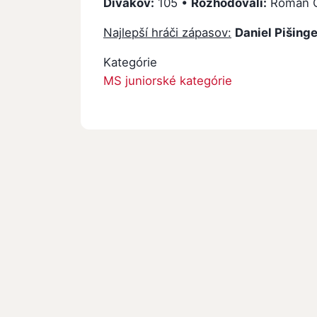
Divákov:
105 •
Rozhodovali:
Roman Ča
Najlepší hráči zápasov:
Daniel Pišinge
Kategórie
MS juniorské kategórie