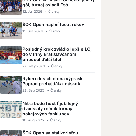
gól, turnaj ovládli Esá
12. Jul 2026
•
Články
ŠOK Open naplní tucet rokov
11. Jun 2026
•
Články
Posledný krok zvládlo lepšie LG,
do vitríny Bratislavčanom
pribudol ďalší titul
22. May 2026
•
Články
Rytieri dostali doma výprask,
Poprad prehajdákal náskok
28. Sep 2025
•
Články
Nitra bude hostiť jubilejný
dvadsiaty ročník turnaja
hokejových fanklubov
10. Aug 2025
•
Články
ŠOK Open sa stal korisťou