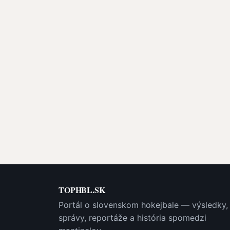
TOPHBL.SK
Portál o slovenskom hokejbale — výsledky,
správy, reportáže a história spomedzi