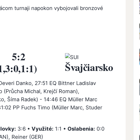
mácom turnaji napokon vybojovali bronzové
:2
Švajčiarsko
1,3:0,1:1)
everi Danko, 27:51 EQ Bittner Ladislav
o (Průcha Michal, Krejčí Roman),
nko, Šíma Radek) - 14:46 EQ Müller Marc
 31:02 PP Fuchs Timo (Müller Marc, Studer
ilovky:
3:6 •
Využité:
1:1 •
Oslabenia:
0:0
CAN), Reiner (GER)