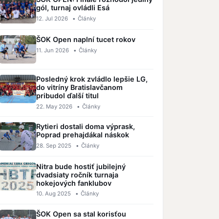
gól, turnaj ovládli Esá
12. Jul 2026
•
Články
ŠOK Open naplní tucet rokov
11. Jun 2026
•
Články
Posledný krok zvládlo lepšie LG,
do vitríny Bratislavčanom
pribudol ďalší titul
22. May 2026
•
Články
Rytieri dostali doma výprask,
Poprad prehajdákal náskok
28. Sep 2025
•
Články
Nitra bude hostiť jubilejný
dvadsiaty ročník turnaja
hokejových fanklubov
10. Aug 2025
•
Články
ŠOK Open sa stal korisťou