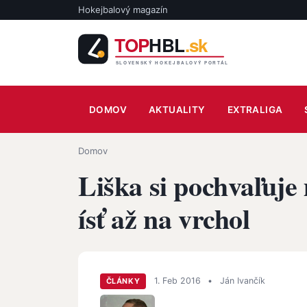
Skočiť na hlavný obsah
Hokejbalový magazín
Main navigation
DOMOV
AKTUALITY
EXTRALIGA
Omrvinka
Domov
Liška si pochvaľuje
ísť až na vrchol
1. Feb 2016
•
Ján Ivančík
ČLÁNKY