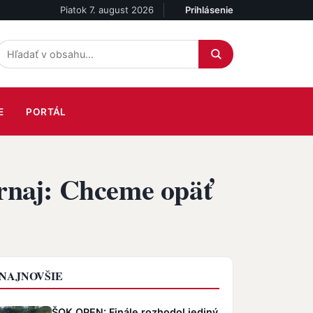
Piatok 7. august 2026
Prihlásenie
Účet
E
PORTÁL
urnaj: Chceme opäť
NAJNOVŠIE
ŠOK OPEN: Finále rozhodol jediný