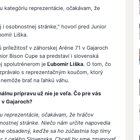
u kategóriu reprezentácie, očakávam, že
i osobnostnej stránke," hovorí pred Junior
omír Liška.
 príležitosť v záhorskej Aréne 71 v Gajaroch
ior Bison Cupe sa predstaví i slovenská
ej spolutrénerom je
Ľubomír Liška
. O tom, čo
zprávalo s reprezentačným koučom, ktorý
nemôže brať na ľahkú váhu.
álnu prípravu už nie je veľa. Čo pre vás
 v Gajaroch?
iu reprezentácie, očakávam, že hráčov
nostnej stránke. Niečo nám určite napovedia
tne obsadený, keďže sa ho zúčastnia top tímy
er z celého Slovenska. Chceli by sme zmapovať