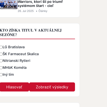
Warriors, ktorí šli po triumf
systémom štart - cieľ
26. Jul 2025
•
Články
KTO ZÍSKA TITUL V AKTUÁLNEJ
SEZÓNE?
Odpovede
LG Bratislava
ŠK Farmaceut Skalica
Nitrianski Rytieri
MHbK Kométa
Iný tím