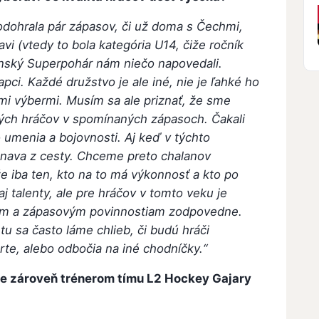
 odohrala pár zápasov, či už doma s Čechmi,
avi (vtedy to bola kategória U14, čiže ročník
enský Superpohár nám niečo napovedali.
apci. Každé družstvo je ale iné, nie je ľahké ho
mi výbermi. Musím sa ale priznať, že sme
kých hráčov v spomínaných zápasoch. Čakali
 umenia a bojovnosti. Aj keď v týchto
únava z cesty. Chceme preto chalanov
e iba ten, kto na to má výkonnosť a kto po
j talenty, ale pre hráčov v tomto veku je
ovým a zápasovým povinnostiam zodpovedne.
tu sa často láme chlieb, či budú hráči
e, alebo odbočia na iné chodníčky.“
te zároveň trénerom tímu L2 Hockey Gajary