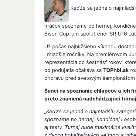
„Keďže sa jedná o najmladši
hráčov spoznáme po hernej, kondičnej 
Bison Cup-om spolutréner SR U16 Ľub
Už počas najbližšieho víkendu dostanú
i mladšie ročníky. Na premiérovom Jun
reprezentácia do šestnásť rokov, ktor
od podujatia očakáva sa
TOPhbl.sk
ro
prípravu pred svetovým šampionátom 
Šancí na spoznanie chlapcov a ich fin
preto znamená nadchádzajúci turnaj
„Keďže sa jedná o najmladšiu kategór
spoznáme po hernej, kondičnej i osob
aj testy. Turnaj bude maximálne kvali
z dvoch hokejbalových veľmocí a výb