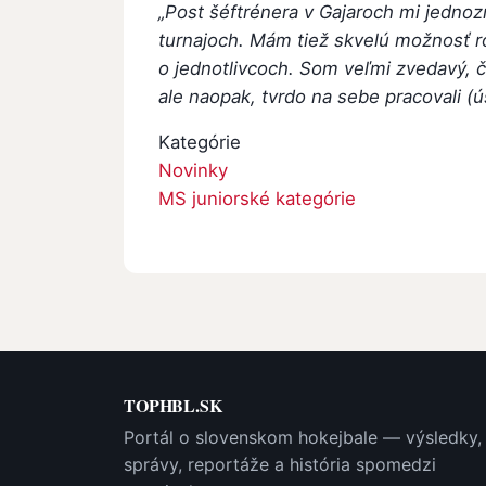
„Post šéftrénera v Gajaroch mi jedno
turnajoch. Mám tiež skvelú možnosť r
o jednotlivcoch. Som veľmi zvedavý, či
ale naopak, tvrdo na sebe pracovali (
Kategórie
Novinky
MS juniorské kategórie
TOPHBL.SK
Portál o slovenskom hokejbale — výsledky,
správy, reportáže a história spomedzi