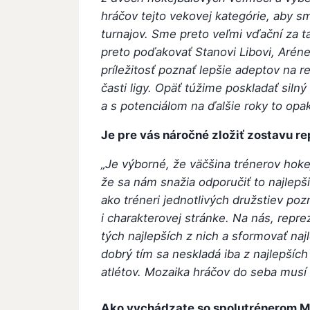
hráčov tejto vekovej kategórie, aby s
turnajov. Sme preto veľmi vďační za t
preto poďakovať Stanovi Libovi, Aréne
príležitosť poznať lepšie adeptov na 
časti ligy. Opäť túžime poskladať silný
a s potenciálom na ďalšie roky to opa
Je pre vás náročné zložiť zostavu r
„Je výborné, že väčšina trénerov hoke
že sa nám snažia odporučiť to najlepš
ako tréneri jednotlivých družstiev po
i charakterovej stránke. Na nás, repr
tých najlepších z nich a sformovať naj
dobrý tím sa neskladá iba z najlepších 
atlétov. Mozaika hráčov do seba musí
Ako vychádzate so spolutrénerom M