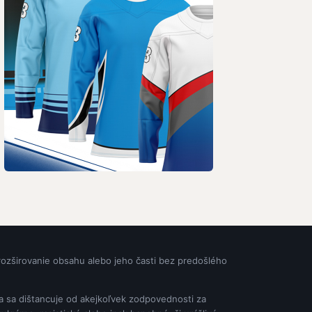
rozširovanie obsahu alebo jeho časti bez predošlého
ia sa dištancuje od akejkoľvek zodpovednosti za