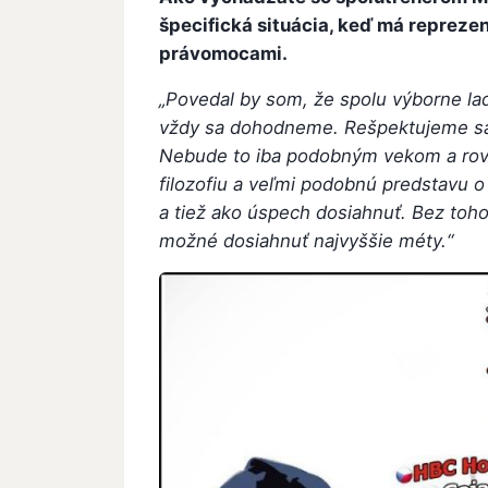
špecifická situácia, keď má repreze
právomocami.
„Povedal by som, že spolu výborne l
vždy sa dohodneme. Rešpektujeme sa,
Nebude to iba podobným vekom a rovn
filozofiu a veľmi podobnú predstavu o
a tiež ako úspech dosiahnuť. Bez toho,
možné dosiahnuť najvyššie méty.“