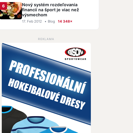
Nový systém rozdeľovania
financií na šport je viac než
výsmechom
17. Feb 2012
•
Blog
14 348×
REKLAMA