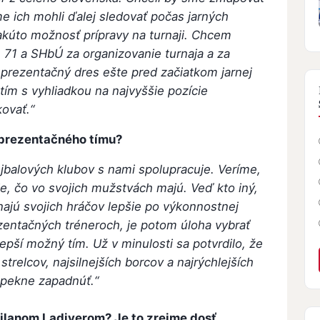
me ich mohli ďalej sledovať počas jarných
akúto možnosť prípravy na turnaji. Chcem
 71 a SHbÚ za organizovanie turnaja a za
reprezentačný dres ešte pred začiatkom jarnej
 tím s vyhliadkou na najvyššie pozície
kovať.“
eprezentačného tímu?
jbalových klubov s nami spolupracuje. Veríme,
ie, čo vo svojich mužstvách majú. Veď kto iný,
znajú svojich hráčov lepšie po výkonnostnej
ezentačných tréneroch, je potom úloha vybrať
lepší možný tím. Už v minulosti sa potvrdilo, že
strelcov, najsilnejších borcov a najrýchlejších
 pekne zapadnúť.“
ilanom Ladiverom? Je to zrejme dosť