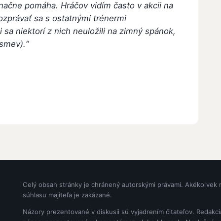
značne pomáha. Hráčov vidím často v akcii na
ozprávať sa s ostatnými trénermi
 sa niektorí z nich neuložili na zimný spánok,
úsmev).“
Celý obsah stránky je chránený autorskými právami. Akékoľvek 
súhlasu majiteľa je zakázané.
Názory prezentované v diskusii sú vyjadrením čitateľov. Redakc