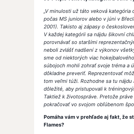
„V minulosti už táto veková kategória
počas MS juniorov alebo v júni v Břecl
2001). Takisto aj zápasy o českoslov
V každej kategórii sa nájdu šikovní chl
porovnávať so staršími reprezentačný
neboli zvlášť nadšení z výkonov všet
sme od niektorých viac hokejbalového
súbojoch mohli zohrať svoje tréma a 
dôkladne preveriť. Reprezentovať môž
tom veľmi túži. Rozhodne sa tu nájdu a
dôležité, aby pristupovali k tréning
Taktiež k životospráve. Pretože práve 
pokračovať vo svojom obľúbenom šport
Pomáha vám v prehľade aj fakt, že s
Flames?