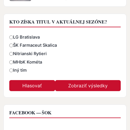
KTO ZÍSKA TITUL V AKTUÁLNEJ SEZÓNE?
Odpovede
LG Bratislava
ŠK Farmaceut Skalica
Nitrianski Rytieri
MHbK Kométa
Iný tím
FACEBOOK — ŠOK