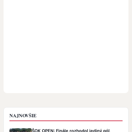
NAJNOVŠIE
ŠOK OPEN: Finále rozhodol jediný gól,