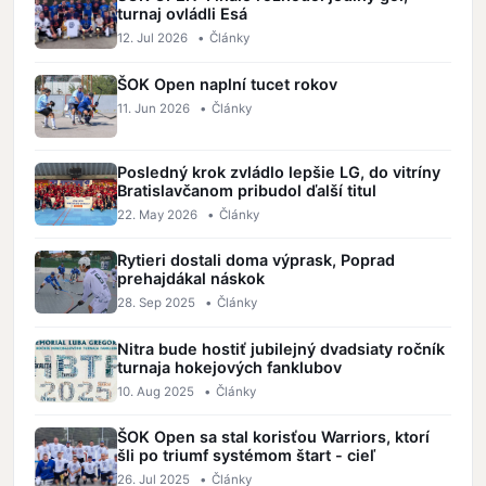
turnaj ovládli Esá
12. Jul 2026
•
Články
ŠOK Open naplní tucet rokov
11. Jun 2026
•
Články
Posledný krok zvládlo lepšie LG, do vitríny
Bratislavčanom pribudol ďalší titul
22. May 2026
•
Články
Rytieri dostali doma výprask, Poprad
prehajdákal náskok
28. Sep 2025
•
Články
Nitra bude hostiť jubilejný dvadsiaty ročník
turnaja hokejových fanklubov
10. Aug 2025
•
Články
ŠOK Open sa stal korisťou Warriors, ktorí
šli po triumf systémom štart - cieľ
26. Jul 2025
•
Články