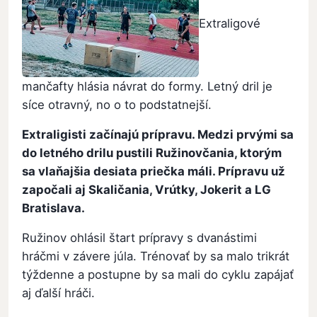
Extraligové
mančafty hlásia návrat do formy. Letný dril je
síce otravný, no o to podstatnejší.
Extraligisti začínajú prípravu. Medzi prvými sa
do letného drilu pustili Ružinovčania, ktorým
sa vlaňajšia desiata priečka máli. Prípravu už
započali aj Skaličania, Vrútky, Jokerit a LG
Bratislava.
Ružinov ohlásil štart prípravy s dvanástimi
hráčmi v závere júla. Trénovať by sa malo trikrát
týždenne a postupne by sa mali do cyklu zapájať
aj ďalší hráči.