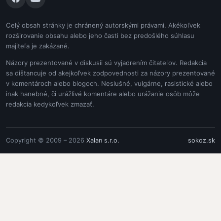
Celý obsah stránky je chránený autorskými právami. Akékoľvek
rozširovanie obsahu alebo jeho časti bez predošlého súhlasu
majiteľa je zakázané.
Názory prezentované v diskusii sú vyjadrením čitateľov. Redakcia
sa dištancuje od akejkoľvek zodpovednosti za názory prezentované
v komentároch alebo blogoch. Neslušné, vulgárne, rasistické alebo
inak hanebné, či urážlivé komentáre alebo urážanie osôb môže
redakcia kedykoľvek zmazať.
Copyright © 2009 – 2026
Xalan s.r.o.
sokoz.sk