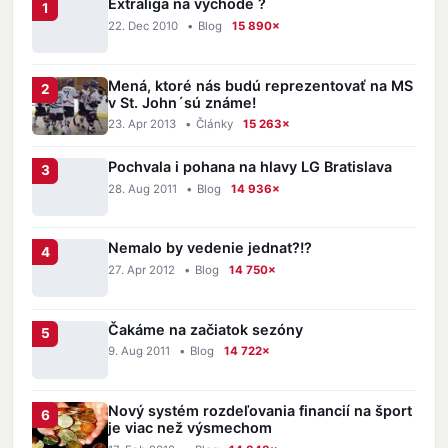
Extraliga na východe ?
22. Dec 2010
•
Blog
15 890×
Mená, ktoré nás budú reprezentovať na MS
v St. John´sú známe!
23. Apr 2013
•
Články
15 263×
Pochvala i pohana na hlavy LG Bratislava
28. Aug 2011
•
Blog
14 936×
Nemalo by vedenie jednat?!?
27. Apr 2012
•
Blog
14 750×
Čakáme na začiatok sezóny
9. Aug 2011
•
Blog
14 722×
Nový systém rozdeľovania financií na šport
je viac než výsmechom