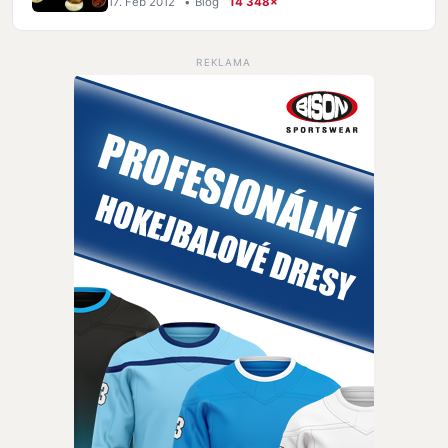
17. Feb 2012
•
Blog
14 348×
REKLAMA