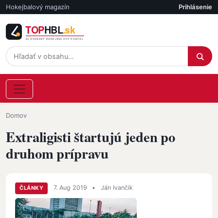
Skočiť na hlavný obsah
Hokejbalový magazín
Prihlásenie
Účet
Omrvinka
Domov
Extraligisti štartujú jeden po
druhom prípravu
7. Aug 2019
•
Ján Ivančík
ČLÁNKY