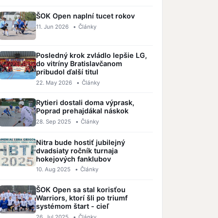
ŠOK Open naplní tucet rokov
11. Jun 2026
•
Články
Posledný krok zvládlo lepšie LG,
do vitríny Bratislavčanom
pribudol ďalší titul
22. May 2026
•
Články
Rytieri dostali doma výprask,
Poprad prehajdákal náskok
28. Sep 2025
•
Články
Nitra bude hostiť jubilejný
dvadsiaty ročník turnaja
hokejových fanklubov
10. Aug 2025
•
Články
ŠOK Open sa stal korisťou
Warriors, ktorí šli po triumf
systémom štart - cieľ
26. Jul 2025
•
Články