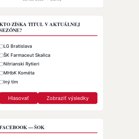
KTO ZÍSKA TITUL V AKTUÁLNEJ
SEZÓNE?
Odpovede
LG Bratislava
ŠK Farmaceut Skalica
Nitrianski Rytieri
MHbK Kométa
Iný tím
FACEBOOK — ŠOK