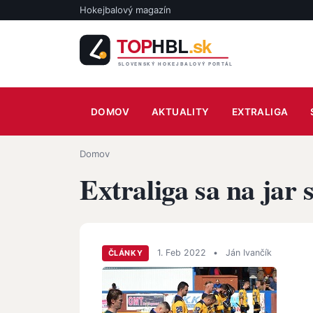
Skočiť na hlavný obsah
Hokejbalový magazín
Main navigation
DOMOV
AKTUALITY
EXTRALIGA
Omrvinka
Domov
Extraliga sa na jar 
1. Feb 2022
•
Ján Ivančík
ČLÁNKY