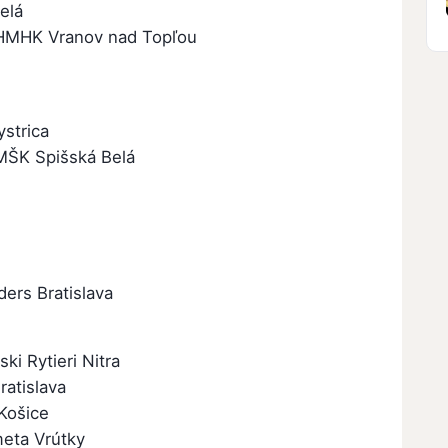
elá
- HMHK Vranov nad Topľou
strica
 MŠK Spišská Belá
ers Bratislava
ki Rytieri Nitra
ratislava
Košice
eta Vrútky