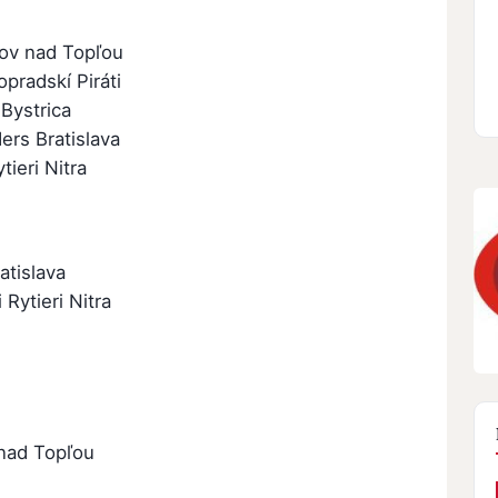
ov nad Topľou
pradskí Piráti
Bystrica
ers Bratislava
tieri Nitra
atislava
ytieri Nitra
nad Topľou