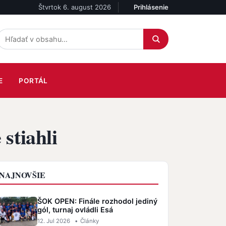
Štvrtok 6. august 2026
Prihlásenie
Účet
E
PORTÁL
 stiahli
NAJNOVŠIE
ŠOK OPEN: Finále rozhodol jediný
gól, turnaj ovládli Esá
12. Jul 2026
•
Články