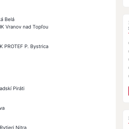
ká Belá
HK Vranov nad Topľou
HBK PROTEF P. Bystrica
dskí Piráti
va
ytieri Nitra