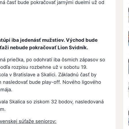
ná časť bude pokračovať jarnými duelmi už od
astúpi iba jedenásť mužstiev. Východ bude
úťaži nebude pokračovať Lion Svidník.
dná priečka, po odohratí iba ôsmich zápasov so
podľa rozpisu rozbehne už v sobotu 19.
ola v Bratislave a Skalici. Základnú časť by
čom nasledovať bude play-off. Nového ligového
 mája.
ala Skalica so ziskom 32 bodov, nasledovaná
om.
ovenskej súťaže seniorov: