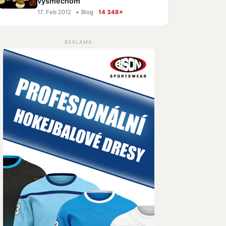
výsmechom
17. Feb 2012
•
Blog
14 348×
REKLAMA