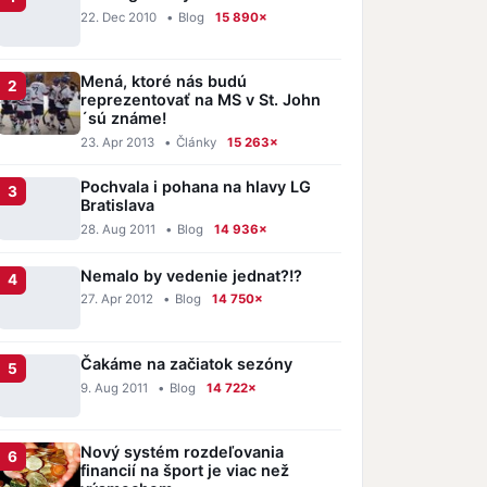
22. Dec 2010
•
Blog
15 890×
Mená, ktoré nás budú
reprezentovať na MS v St. John
´sú známe!
23. Apr 2013
•
Články
15 263×
Pochvala i pohana na hlavy LG
Bratislava
28. Aug 2011
•
Blog
14 936×
Nemalo by vedenie jednat?!?
27. Apr 2012
•
Blog
14 750×
Čakáme na začiatok sezóny
9. Aug 2011
•
Blog
14 722×
Nový systém rozdeľovania
financií na šport je viac než