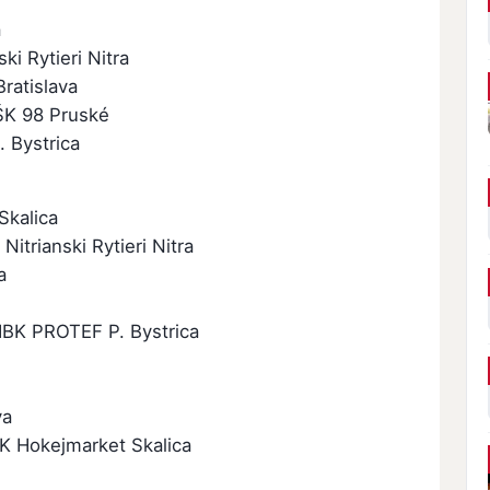
a
i Rytieri Nitra
ratislava
 ŠK 98 Pruské
 Bystrica
Skalica
trianski Rytieri Nitra
a
 HBK PROTEF P. Bystrica
va
HBK Hokejmarket Skalica