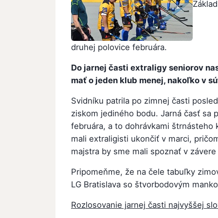
Základ
druhej polovice februára.
Do jarnej časti extraligy seniorov n
mať o jeden klub menej, nakoľko v s
Svidníku patrila po zimnej časti posle
ziskom jediného bodu. Jarná časť sa 
februára, a to dohrávkami štrnásteho k
mali extraligisti ukončiť v marci, pri
majstra by sme mali spoznať v závere
Pripomeňme, že na čele tabuľky zimov
LG Bratislava so štvorbodovým mank
Rozlosovanie jarnej časti najvyššej sl