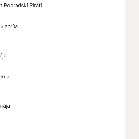
 Popradskí Piráti
16.apríla
ája
príla
 mája
a