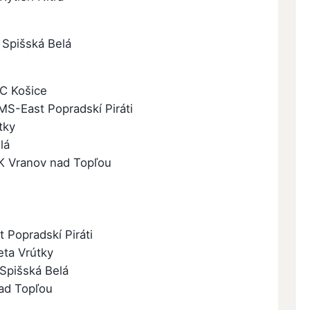
 Spišská Belá
BC Košice
MS-East Popradskí Piráti
tky
lá
K Vranov nad Topľou
 Popradskí Piráti
eta Vrútky
Spišská Belá
ad Topľou